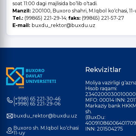
soat 11:00 dagi majlisida bo‘lib o‘tadi.
Manzil:
200100, Buxoro shahri, M.Iqbol ko‘chasi, 11-
Tel.:
(99865) 221-29-14;
faks:
(99865) 221-57-27
E-mail:
buxdu_rektor@buxdu.uz
Rekvizitlar
Moliya vazirligi g‘azna
Hisob raqami:
2340200030010000
(+998) 65 221-30-46
MFO: 00014 INN: 201
(+998) 65 221-29-06
Markaziy bank HKKM
sh.
buxdu_rektor@buxdu.uz
(BuxDu:
40091086006401709
Buxoro sh. M.Iqbol ko‘chasi
INN: 201504275
11-uy