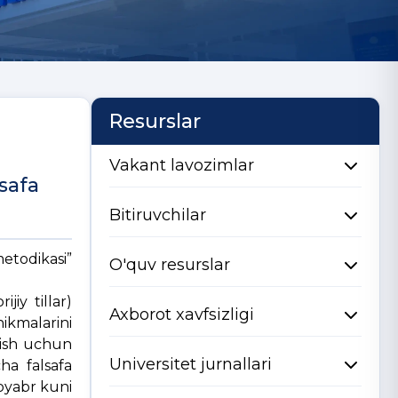
Resurslar
Vakant lavozimlar
safa
Bitiruvchilar
metodikasi”
O'quv resurslar
jiy tillar)
Axborot xavfsizligi
ikmalarini
olish uchun
Universitet jurnallari
ha falsafa
noyabr kuni