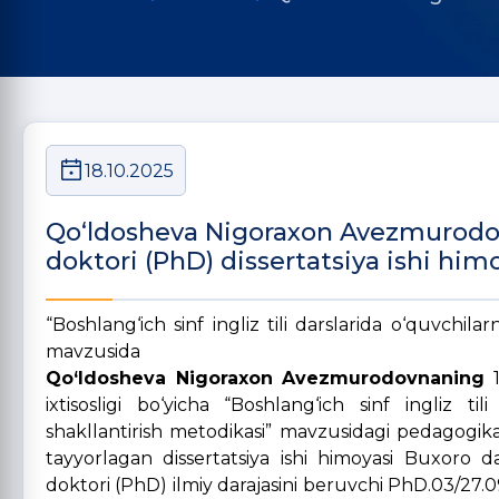
18.10.2025
Qo‘ldosheva Nigoraxon Avezmurodov
doktori (PhD) dissertatsiya ishi himo
“Boshlang‘ich sinf ingliz tili darslarida o‘quvchil
mavzusida
Qo‘ldosheva Nigoraxon Avezmurodovnaning
1
ixtisosligi bo‘yicha “Boshlang‘ich sinf ingliz t
shakllantirish metodikasi” mavzusidagi pedagogika 
tayyorlagan dissertatsiya ishi himoyasi Buxoro da
doktori (PhD) ilmiy darajasini beruvchi PhD.03/27