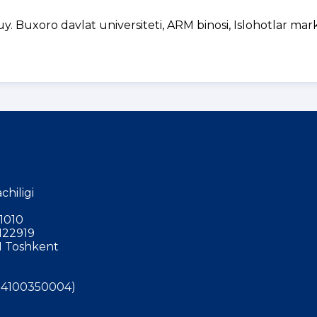
uy. Buxoro davlat universiteti, ARM binosi, Islohotlar mark
chiligi
1010
122919
 Toshkent
4100350004)