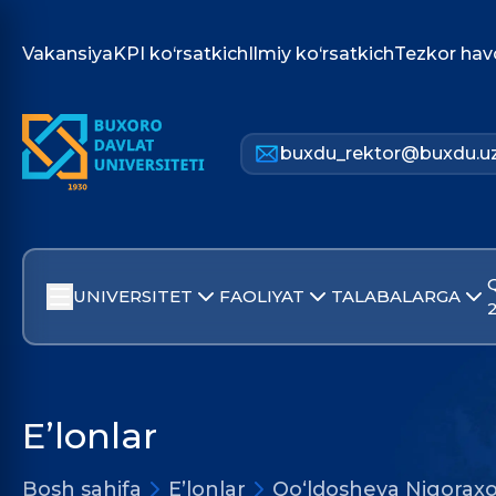
Vakansiya
KPI ko‘rsatkich
Ilmiy ko‘rsatkich
Tezkor hav
buxdu_rektor@buxdu.u
UNIVERSITET
FAOLIYAT
TALABALARGA
E’lonlar
Bosh sahifa
E’lonlar
Qo‘ldosheva Nigora