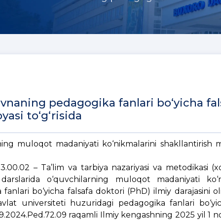
naning pedagogika fanlari bo‘yicha fal
yasi to‘g‘risida
arning muloqot madaniyati ko‘nikmalarini shakllantirish 
3.00.02 – Ta’lim va tarbiya nazariyasi va metodikasi (xori
ili darslarida o‘quvchilarning muloqot madaniyati ko‘n
fanlari bo‘yicha falsafa doktori (PhD) ilmiy darajasini 
vlat universiteti huzuridagi pedagogika fanlari bo‘yic
.09.2024.Ped.72.09 raqamli Ilmiy kengashning
2025 yil 1 