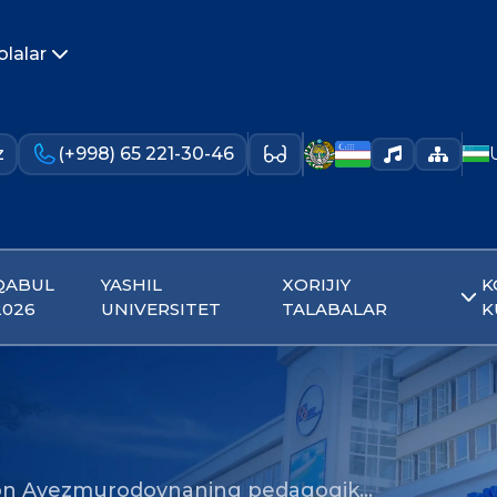
olalar
z
(+998) 65 221-30-46
QABUL
YASHIL
XORIJIY
K
2026
UNIVERSITET
TALABALAR
K
xon Avezmurodovnaning pedagogik…