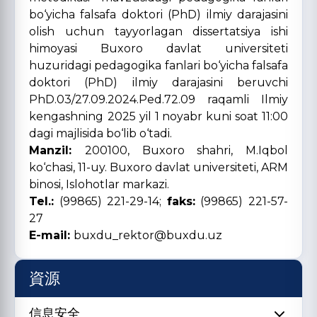
bo‘yicha falsafa doktori (PhD) ilmiy darajasini
olish uchun tayyorlagan dissertatsiya ishi
himoyasi Buxoro davlat universiteti
huzuridagi pedagogika fanlari bo‘yicha falsafa
doktori (PhD) ilmiy darajasini beruvchi
PhD.03/27.09.2024.Ped.72.09 raqamli Ilmiy
kengashning
2025 yil 1 noyabr kuni soat 11:00
dagi majlisida bo‘lib o‘tadi.
Manzil:
200100, Buxoro shahri, M.Iqbol
ko‘chasi, 11-uy. Buxoro davlat universiteti, ARM
binosi, Islohotlar markazi.
Tel.:
(99865) 221-29-14;
faks:
(99865) 221-57-
27
E-mail:
buxdu_rektor@buxdu.uz
資源
信息安全