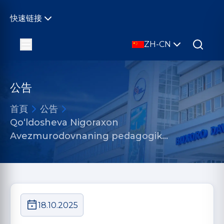
快速链接
ZH-CN
公告
首頁
公告
Qo‘ldosheva Nigoraxon
Avezmurodovnaning pedagogik…
18.10.2025