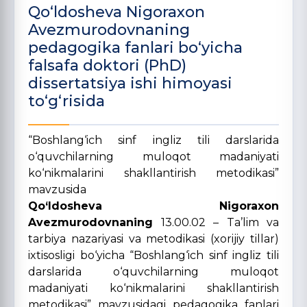
Qo‘ldosheva Nigoraxon
Avezmurodovnaning
pedagogika fanlari bo‘yicha
falsafa doktori (PhD)
dissertatsiya ishi himoyasi
to‘g‘risida
“Boshlang‘ich sinf ingliz tili darslarida
o‘quvchilarning muloqot madaniyati
ko‘nikmalarini shakllantirish metodikasi”
mavzusida
Qo‘ldosheva Nigoraxon
Avezmurodovnaning
13.00.02 – Ta’lim va
tarbiya nazariyasi va metodikasi (xorijiy tillar)
ixtisosligi bo‘yicha “Boshlang‘ich sinf ingliz tili
darslarida o‘quvchilarning muloqot
madaniyati ko‘nikmalarini shakllantirish
metodikasi” mavzusidagi pedagogika fanlari