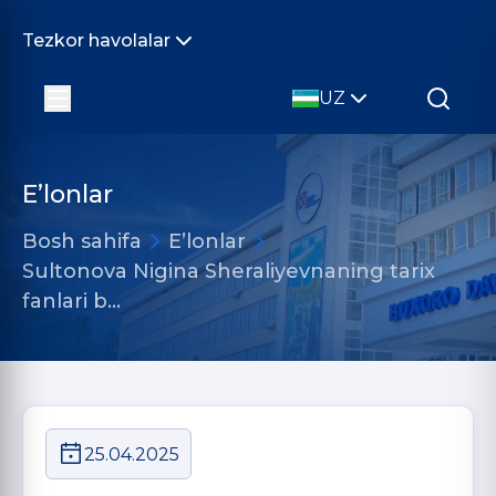
Tezkor havolalar
UZ
E’lonlar
Bosh sahifa
E’lonlar
Sultonova Nigina Sheraliyevnaning tarix
fanlari b…
25.04.2025