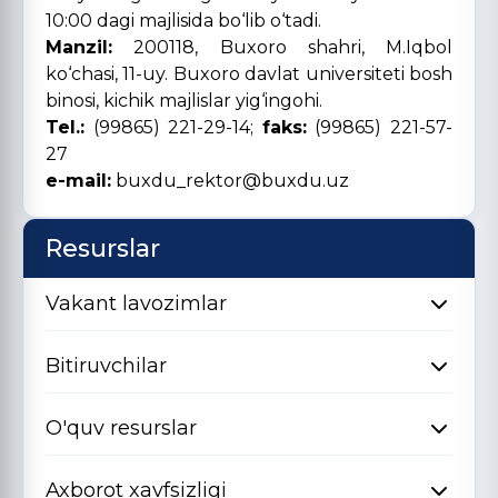
10:00 dagi majlisida bo‘lib o‘tadi.
Manzil:
200118, Buxoro shahri, M.Iqbol
ko‘chasi, 11-uy. Buxoro davlat universiteti bosh
binosi, kichik majlislar yig‘ingohi.
Tel.:
(99865) 221-29-14;
faks:
(99865) 221-57-
27
e-mail:
buxdu_rektor@buxdu.uz
Resurslar
Vakant lavozimlar
Bitiruvchilar
O'quv resurslar
Axborot xavfsizligi