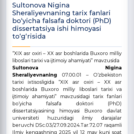
Sultonova Nigina
Sheraliyevnaning tarix fanlari
bo‘yicha falsafa doktori (PhD)
dissertatsiya ishi himoyasi
to‘g‘risida
“XIX asr oxiri – XX asr boshlarida Buxoro milliy
liboslari tarixi va ijtimoiy ahamiyati” mavzusida
Sultonova Nigina
Sheraliyevnaning
07.00.01 – O‘zbekiston
tarixi ixtisosligida “XIX asr oxiri – XX asr
boshlarida Buxoro milliy liboslari tarixi va
ijtimoiy ahamiyati” mavzusidagi tarix fanlari
bo‘yicha falsafa doktori (PhD)
dissertatsiyasining himoyasi Buxoro davlat
universiteti huzuridagi ilmiy darajalar
beruvchi DSc.03/27.09.2024.Tar.72.07 raqamli
Ilmiy kengashning 2025 yil 12 may kuni soat