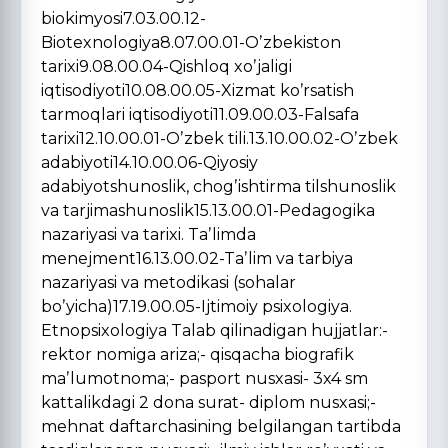
biokimyosi7.03.00.12-
Biotexnologiya8.07.00.01-Oʼzbekiston
tarixi9.08.00.04-Qishloq xoʼjaligi
iqtisodiyoti10.08.00.05-Xizmat koʼrsatish
tarmoqlari iqtisodiyoti11.09.00.03-Falsafa
tarixi12.10.00.01-Oʼzbek tili.13.10.00.02-Oʼzbek
adabiyoti14.10.00.06-Qiyosiy
adabiyotshunoslik, chogʼishtirma tilshunoslik
va tarjimashunoslik15.13.00.01-Pedagogika
nazariyasi va tarixi. Taʼlimda
menejment16.13.00.02-Taʼlim va tarbiya
nazariyasi va metodikasi (sohalar
boʼyicha)17.19.00.05-Ijtimoiy psixologiya.
Etnopsixologiya Talab qilinadigan hujjatlar:-
rektor nomiga ariza;- qisqacha biografik
maʼlumotnoma;- pasport nusxasi- 3x4 sm
kattalikdagi 2 dona surat- diplom nusxasi;-
mehnat daftarchasining belgilangan tartibda