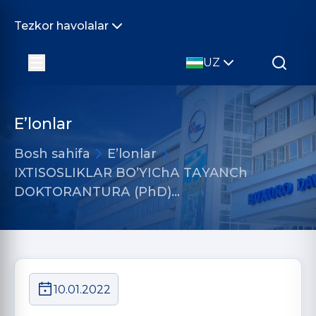
Tezkor havolalar
UZ
E’lonlar
Bosh sahifa
E’lonlar
IXTISOSLIKLАR BOʼYIChА TАYANCh
DOKTORАNTURА (PhD)…
10.01.2022