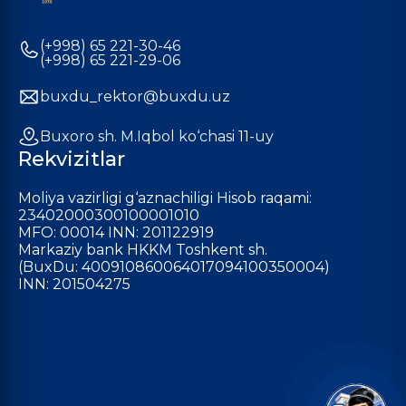
(+998) 65 221-30-46
(+998) 65 221-29-06
buxdu_rektor@buxdu.uz
Buxoro sh. M.Iqbol ko‘chasi 11-uy
Rekvizitlar
Moliya vazirligi g‘aznachiligi Hisob raqami:
23402000300100001010
MFO: 00014 INN: 201122919
Markaziy bank HKKM Toshkent sh.
(BuxDu: 400910860064017094100350004)
INN: 201504275