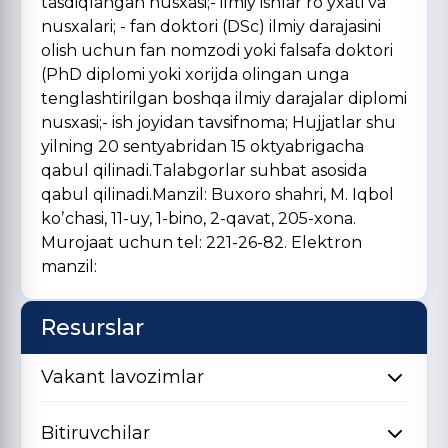
tasdiqlangan nusxasi;- ilmiy ishlar roʼyxati va
nusxalari; - fan doktori (DSc) ilmiy darajasini
olish uchun fan nomzodi yoki falsafa doktori
(PhD diplomi yoki xorijda olingan unga
tenglashtirilgan boshqa ilmiy darajalar diplomi
nusxasi;- ish joyidan tavsifnoma; Hujjatlar shu
yilning 20 sentyabridan 15 oktyabrigacha
qabul qilinadi.Talabgorlar suhbat asosida
qabul qilinadi.Manzil: Buxoro shahri, M. Iqbol
koʼchasi, 11-uy, 1-bino, 2-qavat, 205-xona.
Murojaat uchun tel: 221-26-82. Elektron
manzil:
Resurslar
Vakant lavozimlar
Bitiruvchilar