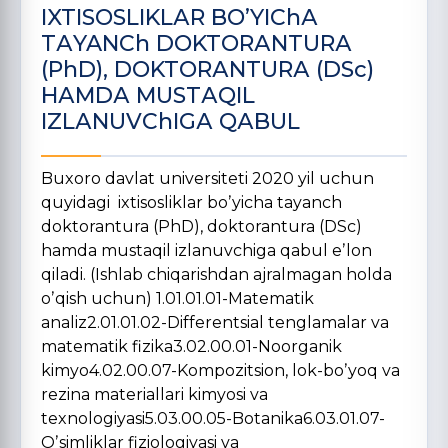
IXTISOSLIKLАR BOʼYIChА
TАYANCh DOKTORАNTURА
(PhD), DOKTORАNTURА (DSc)
HАMDА MUSTАQIL
IZLАNUVChIGА QАBUL
Buxoro davlat universiteti 2020 yil uchun
quyidagi ixtisosliklar boʼyicha tayanch
doktorantura (PhD), doktorantura (DSc)
hamda mustaqil izlanuvchiga qabul eʼlon
qiladi. (Ishlab chiqarishdan ajralmagan holda
oʼqish uchun) 1.01.01.01-Matematik
analiz2.01.01.02-Differentsial tenglamalar va
matematik fizika3.02.00.01-Noorganik
kimyo4.02.00.07-Kompozitsion, lok-boʼyoq va
rezina materiallari kimyosi va
texnologiyasi5.03.00.05-Botanika6.03.01.07-
Oʼsimliklar fiziologiyasi va