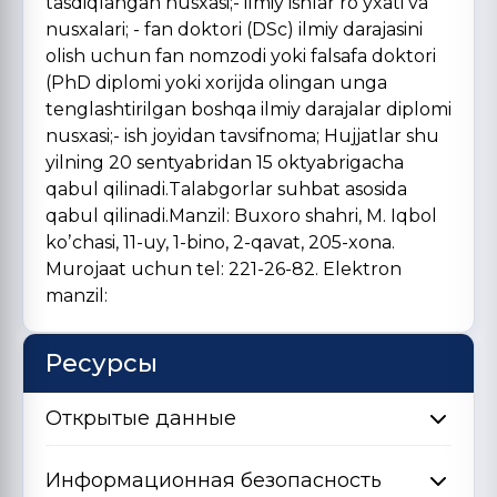
tasdiqlangan nusxasi;- ilmiy ishlar roʼyxati va
nusxalari; - fan doktori (DSc) ilmiy darajasini
olish uchun fan nomzodi yoki falsafa doktori
(PhD diplomi yoki xorijda olingan unga
tenglashtirilgan boshqa ilmiy darajalar diplomi
nusxasi;- ish joyidan tavsifnoma; Hujjatlar shu
yilning 20 sentyabridan 15 oktyabrigacha
qabul qilinadi.Talabgorlar suhbat asosida
qabul qilinadi.Manzil: Buxoro shahri, M. Iqbol
koʼchasi, 11-uy, 1-bino, 2-qavat, 205-xona.
Murojaat uchun tel: 221-26-82. Elektron
manzil:
Ресурсы
Открытые данные
Информационная безопасность