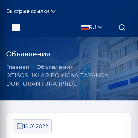
Быстрые ссылки
RU
Объявления
Главная
Объявления
IXTISOSLIKLАR BOʼYIChА TАYANCh
DOKTORАNTURА (PhD)…
10.01.2022