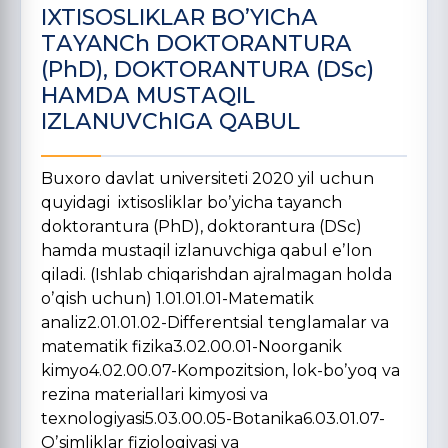
IXTISOSLIKLАR BOʼYIChА
TАYANCh DOKTORАNTURА
(PhD), DOKTORАNTURА (DSc)
HАMDА MUSTАQIL
IZLАNUVChIGА QАBUL
Buxoro davlat universiteti 2020 yil uchun
quyidagi ixtisosliklar boʼyicha tayanch
doktorantura (PhD), doktorantura (DSc)
hamda mustaqil izlanuvchiga qabul eʼlon
qiladi. (Ishlab chiqarishdan ajralmagan holda
oʼqish uchun) 1.01.01.01-Matematik
analiz2.01.01.02-Differentsial tenglamalar va
matematik fizika3.02.00.01-Noorganik
kimyo4.02.00.07-Kompozitsion, lok-boʼyoq va
rezina materiallari kimyosi va
texnologiyasi5.03.00.05-Botanika6.03.01.07-
Oʼsimliklar fiziologiyasi va