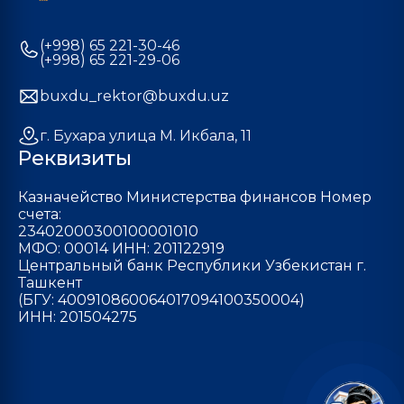
(+998) 65 221-30-46
(+998) 65 221-29-06
buxdu_rektor@buxdu.uz
г. Бухара улица М. Икбала, 11
Реквизиты
Казначейство Министерства финансов Номер
счета:
23402000300100001010
МФО: 00014 ИНН: 201122919
Центральный банк Республики Узбекистан г.
Ташкент
(БГУ: 400910860064017094100350004)
ИНН: 201504275