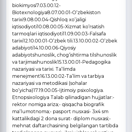
biokimyosi7.03.00.12-
Biotexnologiya8.07.00.01-Oʼzbekiston
tarixi9.08.00.04-Qishloq xoʼjaligi
iqtisodiyoti10.08.00.05-Xizmat koʼrsatish
tarmoqlari iqtisodiyoti11.09.00.03-Falsafa
tarixi12.10.00.01-Oʼzbek tili.13.10.00.02-Oʼzbek
adabiyoti14.10.00.06-Qiyosiy
adabiyotshunoslik, chogʼishtirma tilshunoslik
va tarjimashunoslik15.13.00.01-Pedagogika
nazariyasi va tarixi. Taʼlimda
menejment16.13.00.02-Taʼlim va tarbiya
nazariyasi va metodikasi (sohalar
boʼyicha)17.19.00.05-Ijtimoiy psixologiya.
Etnopsixologiya Talab qilinadigan hujjatlar:-
rektor nomiga ariza;- qisqacha biografik
maʼlumotnoma;- pasport nusxasi- 3x4 sm
kattalikdagi 2 dona surat- diplom nusxasi;-
mehnat daftarchasining belgilangan tartibda