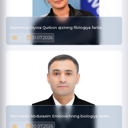
Nurimova Diyora Qurbon qizining filologiya fanlar…
31.07.2026
167
Normatov Abduraxim Eminovichning biologiya fanlar…
30.07.2026
98