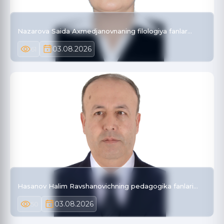
Nazarova Saida Axmedjanovnaning filologiya fanlar…
03.08.2026
61
Hasanov Halim Ravshanovichning pedagogika fanlari…
03.08.2026
50