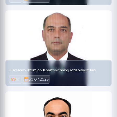
Tuksanov Ilxomjon Ismatovichning iqtisodiyot fanl…
30.07.2026
101