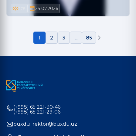
24.07.2026
278
1
2
3
...
85
(+998) 65 221-30-46
(+998) 65 221-29-06
buxdu_rektor@buxdu.uz