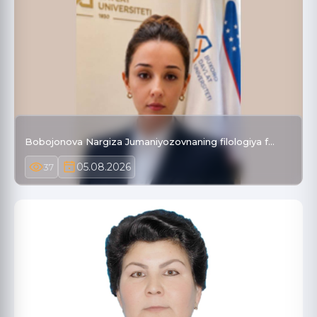
Bobojonova Nargiza Jumaniyozovnaning filologiya f…
05.08.2026
37