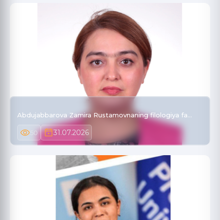
Abdujabbarova Zamira Rustamovnaning filologiya fa…
31.07.2026
50