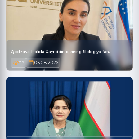
Qodirova Holida Xayriddin qizining filologiya fan…
06.08.2026
38