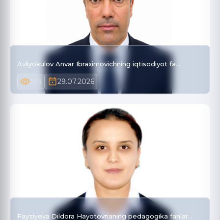
Avliyokulov Anvar Ibraximovichning iqtisodiyot fa…
29.07.2026
203
Fayziyeva Dildora Hayotovnaning pedagogika fanlar…