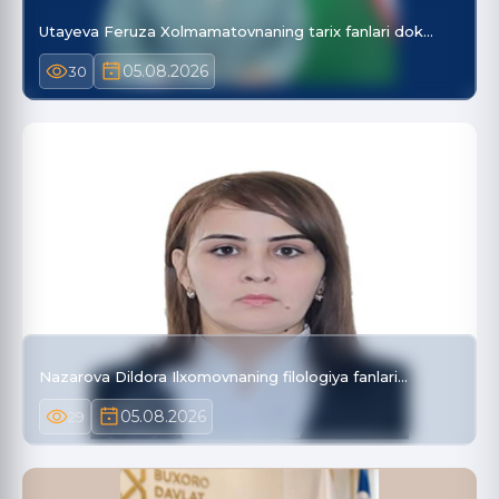
Utayeva Feruza Xolmamatovnaning tarix fanlari dok…
05.08.2026
30
Nazarova Dildora Ilxomovnaning filologiya fanlari…
05.08.2026
29