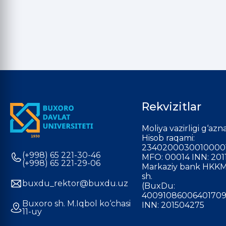
Rekvizitlar
Moliya vazirligi g‘azna
Hisob raqami:
2340200030010000
(+998) 65 221-30-46
MFO: 00014 INN: 201
(+998) 65 221-29-06
Markaziy bank HKKM
sh.
buxdu_rektor@buxdu.uz
(BuxDu:
40091086006401709
Buxoro sh. M.Iqbol ko‘chasi
INN: 201504275
11-uy