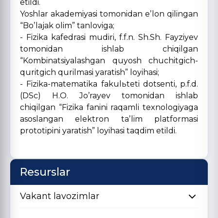
etildi.
Yoshlar akademiyasi tomonidan eʼlon qilingan
“Boʼlajak olim” tanloviga;
- Fizika kafedrasi mudiri, f.f.n. Sh.Sh. Fayziyev
tomonidan ishlab chiqilgan
“Kombinatsiyalashgan quyosh chuchitgich-
quritgich qurilmasi yaratish” loyihasi;
- Fizika-matematika fakulьteti dotsenti, p.f.d.
(DSc) H.O. Joʼrayev tomonidan ishlab
chiqilgan “Fizika fanini raqamli texnologiyaga
asoslangan elektron taʼlim platformasi
prototipini yaratish” loyihasi taqdim etildi.
Resurslar
Vakant lavozimlar