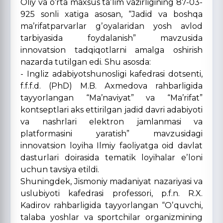
Oliy va oʼrta maxsus taʼlim vazirligining 87-03-
925 sonli xatiga asosan, “Jadid va boshqa
maʼrifatparvarlar gʼoyalaridan yosh avlod
tarbiyasida foydalanish” mavzusida
innovatsion tadqiqotlarni amalga oshirish
nazarda tutilgan edi. Shu asosda:
- Ingliz adabiyotshunosligi kafedrasi dotsenti,
f.f.f.d. (PhD) M.B. Аxmedova rahbarligida
tayyorlangan “Maʼnaviyat” va “Maʼrifat”
kontseptlari aks ettirilgan jadid davri adabiyoti
va nashrlari elektron jamlanmasi va
platformasini yaratish” mavzusidagi
innovatsion loyiha Ilmiy faoliyatga oid davlat
dasturlari doirasida tematik loyihalar eʼloni
uchun tavsiya etildi.
Shuningdek, Jismoniy madaniyat nazariyasi va
uslubiyoti kafedrasi professori, p.f.n. R.X.
Kadirov rahbarligida tayyorlangan “Oʼquvchi,
talaba yoshlar va sportchilar organizmining