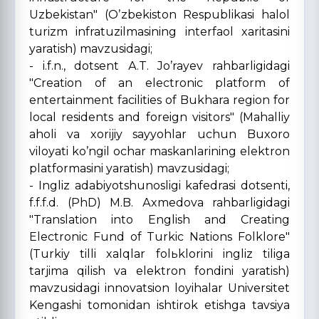
Uzbekistan" (Oʼzbekiston Respublikasi halol
turizm infratuzilmasining interfaol xaritasini
yaratish) mavzusidagi;
- i.f.n., dotsent А.T. Joʼrayev rahbarligidagi
"Creation of an electronic platform of
entertainment facilities of Bukhara region for
local residents and foreign visitors" (Mahalliy
aholi va xorijiy sayyohlar uchun Buxoro
viloyati koʼngil ochar maskanlarining elektron
platformasini yaratish) mavzusidagi;
- Ingliz adabiyotshunosligi kafedrasi dotsenti,
f.f.f.d. (PhD) M.B. Аxmedova rahbarligidagi
"Translation into English and Creating
Electronic Fund of Turkic Nations Folklore"
(Turkiy tilli xalqlar folьklorini ingliz tiliga
tarjima qilish va elektron fondini yaratish)
mavzusidagi innovatsion loyihalar Universitet
Kengashi tomonidan ishtirok etishga tavsiya