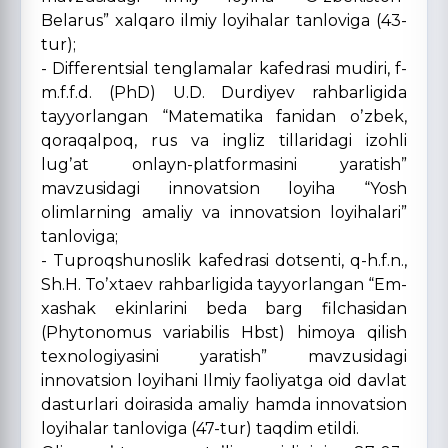
Belarus” xalqaro ilmiy loyihalar tanloviga (43-
tur);
- Differentsial tenglamalar kafedrasi mudiri, f-
m.f.f.d. (PhD) U.D. Durdiyev rahbarligida
tayyorlangan “Matematika fanidan oʼzbek,
qoraqalpoq, rus va ingliz tillaridagi izohli
lugʼat onlayn-platformasini yaratish”
mavzusidagi innovatsion loyiha “Yosh
olimlarning amaliy va innovatsion loyihalari”
tanloviga;
- Tuproqshunoslik kafedrasi dotsenti, q-h.f.n.,
Sh.H. Toʼxtaev rahbarligida tayyorlangan “Em-
xashak ekinlarini beda barg filchasidan
(Phytonomus variabilis Hbst) himoya qilish
texnologiyasini yaratish” mavzusidagi
innovatsion loyihani Ilmiy faoliyatga oid davlat
dasturlari doirasida amaliy hamda innovatsion
loyihalar tanloviga (47-tur) taqdim etildi.