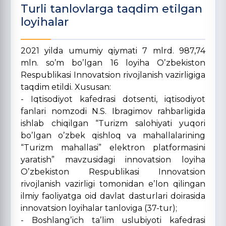
Turli tanlovlarga taqdim etilgan
loyihalar
2021 yilda umumiy qiymati 7 mlrd. 987,74
mln. soʼm boʼlgan 16 loyiha Oʼzbekiston
Respublikasi Innovatsion rivojlanish vazirligiga
taqdim etildi. Xususan:
- Iqtisodiyot kafedrasi dotsenti, iqtisodiyot
fanlari nomzodi N.S. Ibragimov rahbarligida
ishlab chiqilgan “Turizm salohiyati yuqori
boʼlgan oʼzbek qishloq va mahallalarining
“Turizm mahallasi” elektron platformasini
yaratish” mavzusidagi innovatsion loyiha
Oʼzbekiston Respublikasi Innovatsion
rivojlanish vazirligi tomonidan eʼlon qilingan
ilmiy faoliyatga oid davlat dasturlari doirasida
innovatsion loyihalar tanloviga (37-tur);
- Boshlangʼich taʼlim uslubiyoti kafedrasi