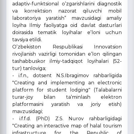
adaptiv-funktsional oʼzgarishlarini diagnostik
va korrektsion nazorat qiluvchi mobil
laboratoriya yaratish” mavzusidagi amaliy
loyiha Ilmiy faoliyatga oid davlat dasturlari
doirasida tematik loyihalar eʼloni uchun
tavsiya etildi.
Oʼzbekiston Respublikasi Innovatsion
rivojlanish vazirligi tomonidan eʼlon qilingan
tashabbuskor ilmiy-tadqiqot loyihalari (52-
tur) tanloviga;
- i.f.n., dotsent N.S.Ibragimov rahbarligida
"Creating and implementing an electronic
platform for student lodging" (Talabalarni
turar-joy bilan taʼminlash elektron
platformasini yaratish va joriy etish)
mavzusidagi;
- i.f.f.d. (PhD) Z.S. Nurov rahbarligidagi
"Creating an interactive map of halal tourism
infrastructure for the Republic of