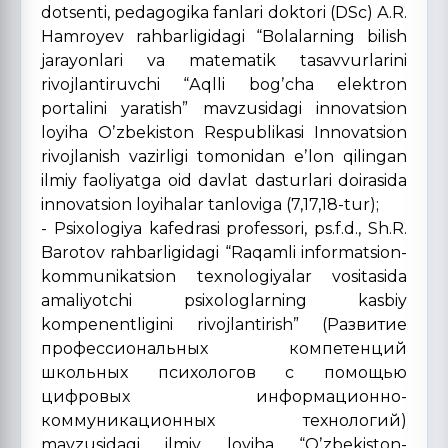
dotsenti, pedagogika fanlari doktori (DSc) А.R.
Hamroyev rahbarligidagi “Bolalarning bilish
jarayonlari va matematik tasavvurlarini
rivojlantiruvchi “Аqlli bogʼcha elektron
portalini yaratish” mavzusidagi innovatsion
loyiha Oʼzbekiston Respublikasi Innovatsion
rivojlanish vazirligi tomonidan eʼlon qilingan
ilmiy faoliyatga oid davlat dasturlari doirasida
innovatsion loyihalar tanloviga (7,17,18-tur);
- Psixologiya kafedrasi professori, ps.f.d., Sh.R.
Barotov rahbarligidagi “Raqamli informatsion-
kommunikatsion texnologiyalar vositasida
amaliyotchi psixologlarning kasbiy
kompenentligini rivojlantirish” (Развитие
профессиональных компетенций
школьных психологов с помощью
цифровых информационно-
коммуникационных технологий)
mavzusidagi ilmiy loyiha “Oʼzbekiston-