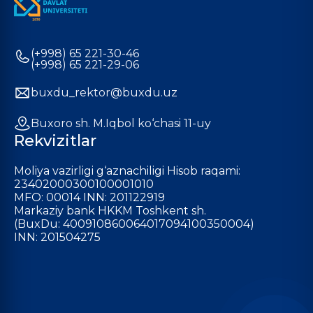
(+998) 65 221-30-46
(+998) 65 221-29-06
buxdu_rektor@buxdu.uz
Buxoro sh. M.Iqbol ko‘chasi 11-uy
Rekvizitlar
Moliya vazirligi g‘aznachiligi Hisob raqami:
23402000300100001010
MFO: 00014 INN: 201122919
Markaziy bank HKKM Toshkent sh.
(BuxDu: 400910860064017094100350004)
INN: 201504275