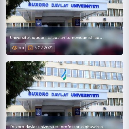
Universitet iqtidorli tаlаbаlаri tomonidаn ishlаb…
15.02.2022
801
Buxoro davlat universiteti professor-o‘qituvchila…