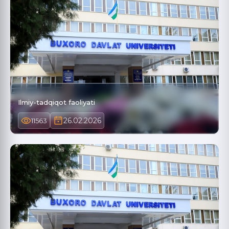
Ilmiy-tadqiqot faoliyati
26.02.2026
11563