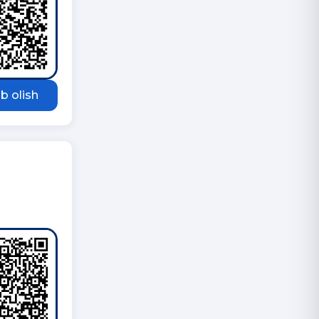
b olish