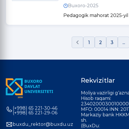
Buxoro-2025
Pedagogik mahorat 2025-yil 
1
2
3
...
Rekvizitlar
Moliya vazirligi g‘azna
Hisob raqami:
2340200030010000
(+998) 65 221-30-46
MFO: 00014 INN: 201
(+998) 65 221-29-06
Markaziy bank HKKM
sh.
buxdu_rektor@buxdu.uz
(BuxDu: