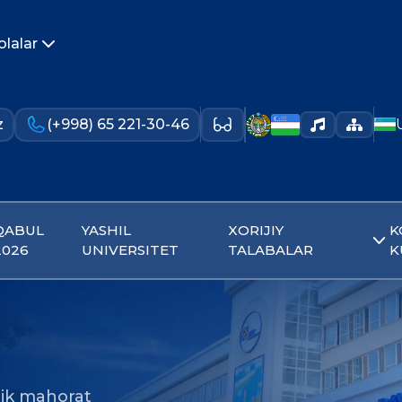
olalar
z
(+998) 65 221-30-46
QABUL
YASHIL
XORIJIY
K
2026
UNIVERSITET
TALABALAR
K
ik mahorat