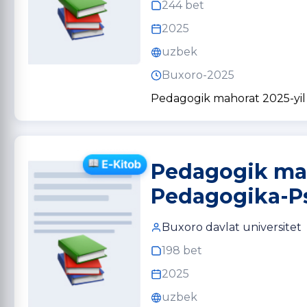
244 bet
2025
uzbek
Buxoro-2025
Pedagogik mahorat 2025-yil 
Pedagogik maho
Pedagogika-Ps
Buxoro davlat universitet
198 bet
2025
uzbek