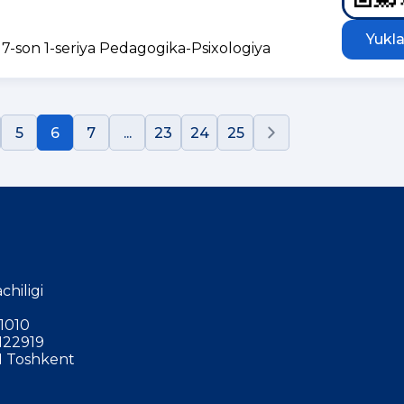
Yukla
7-son 1-seriya Pedagogika-Psixologiya
5
6
7
...
23
24
25
chiligi
1010
122919
 Toshkent