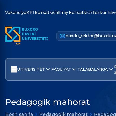
Vakansiya
KPI ko‘rsatkich
Ilmiy ko‘rsatkich
Tezkor hav
buxdu_rektor@buxdu.u
UNIVERSITET
FAOLIYAT
TALABALARGA
Pedagogik mahorat
Bosh sahifa
Pedagogik mahorat
Pedagog