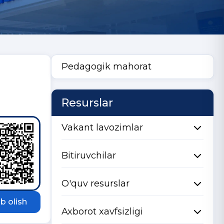
Pedagogik mahorat
Resurslar
Vakant lavozimlar
Bitiruvchilar
O'quv resurslar
b olish
Axborot xavfsizligi