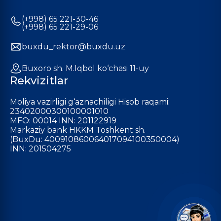
(+998) 65 221-30-46
(+998) 65 221-29-06
buxdu_rektor@buxdu.uz
Buxoro sh. M.Iqbol ko‘chasi 11-uy
Rekvizitlar
Moliya vazirligi g‘aznachiligi Hisob raqami:
23402000300100001010
MFO: 00014 INN: 201122919
Markaziy bank HKKM Toshkent sh.
(BuxDu: 400910860064017094100350004)
INN: 201504275