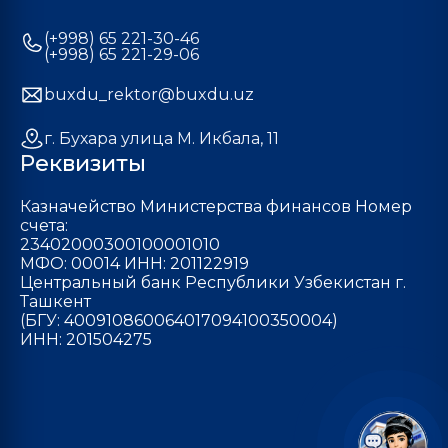
(+998) 65 221-30-46
(+998) 65 221-29-06
buxdu_rektor@buxdu.uz
г. Бухара улица М. Икбала, 11
Реквизиты
Казначейство Министерства финансов Номер
счета:
23402000300100001010
МФО: 00014 ИНН: 201122919
Центральный банк Республики Узбекистан г.
Ташкент
(БГУ: 400910860064017094100350004)
ИНН: 201504275