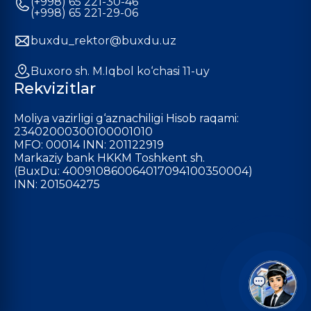
(+998) 65 221-30-46
(+998) 65 221-29-06
buxdu_rektor@buxdu.uz
Buxoro sh. M.Iqbol ko‘chasi 11-uy
Rekvizitlar
Moliya vazirligi g‘aznachiligi Hisob raqami:
23402000300100001010
MFO: 00014 INN: 201122919
Markaziy bank HKKM Toshkent sh.
(BuxDu: 400910860064017094100350004)
INN: 201504275