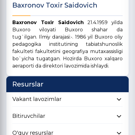
Baxronov Toxir Saidovich
Baxronov Toxir Saidovich
21.4.1959 yilda
Buxoro viloyati Buxoro shahar da
tug`ilgan. Ilmiy darajasi:-. 1986 yil Buxoro oliy
pedagogika institutining tabiatshunoslik
fakulteti fakultetini geografiya mutaxassisligi
bo`yicha tugatgan. Hozirda Buxoro xalqaro
aeraporti da direktori lavozimida ishlaydi.
Resurslar
Vakant lavozimlar
Bitiruvchilar
O'quv resurslar