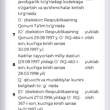
javobgarlik to'g'risidagi kodeksiga
o'zgartish va qo'shimchalar kiritish
to'g'risida
O`zbekiston Respublikasining
Qonuni Ta’lim to’g’risida
(O`zbekiston Respublikasining
yuklab
7
Qonuni 29.08.1997 y. O`RQ-464-I-
olish
son, kuchga kirish sanasi
30.09.1997 y.)
Kadrlar tayyorlash milliy dasturi
(29.08.1997 yildagi O`RQ-463-I-
yuklab
8
son, kuchga kirish sanasi
olish
28.03.1998 yil)
Q`qituvchi va murabbiylar kunini
belgilash to`g`risida
(O`zbekiston Respublikasining
yuklab
9
Qonuni 27.12.1996 yildagi O`RQ-
olish
367-I-son, kuchga kirish sanasi
14.01.1997 yil)