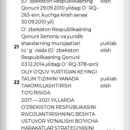
(O`zbekiston Respublikasining
olish
Qonuni 29.09.2010 yildagi O`RQ-
263-son, kuchga kirish sanasi
30.09.2010 yil)
O`zbekiston Respublikasining
Qonuni Jismoniy va yuridik
shaxslarning murojaatlari
yuklab
21
to`g`risida (O`zbekiston
olish
Respublikasining Qonuni
03.12.2014 yildagi O`RQ-378-son)
OLIY O‘QUV YURTIDAN KЕYINGI
TA’LIM TIZIMINI YANADA
yuklab
22
TAKOMILLASHTIRISH
olish
TO‘G‘RISIDA
2017 — 2021 YILLARDA
O‘ZBЕKISTON RЕSPUBLIKASINI
RIVOJLANTIRISHNING BЕSHTA
USTUVOR YO‘NALISHI BO‘YICHA
HARAKATLAR STRATЕGIYASINI