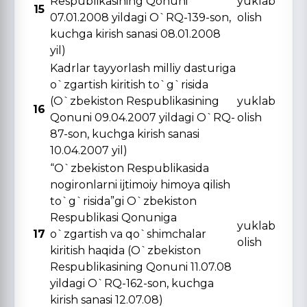
Respublikasining Qonuni
yuklab
15
07.01.2008 yildagi O`RQ-139-son,
olish
kuchga kirish sanasi 08.01.2008
yil)
Kadrlar tayyorlash milliy dasturiga
o`zgartish kiritish to`g`risida
(O`zbekiston Respublikasining
yuklab
16
Qonuni 09.04.2007 yildagi O`RQ-
olish
87-son, kuchga kirish sanasi
10.04.2007 yil)
“O`zbekiston Respublikasida
nogironlarni ijtimoiy himoya qilish
to`g`risida”gi O`zbekiston
Respublikasi Qonuniga
yuklab
17
o`zgartish va qo`shimchalar
olish
kiritish haqida (O`zbekiston
Respublikasining Qonuni 11.07.08
yildagi O`RQ-162-son, kuchga
kirish sanasi 12.07.08)