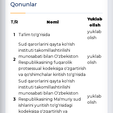
Qonunlar
Yuklab
T/R
Nomi
olish
yuklab
1
Ta'lim to'g'risida
olish
Sud qarorlarini qayta ko'rish
instituti takomillashtirilishi
munosabati bilan O'zbekiston
yuklab
2
Respublikasining fuqarolik
olish
protsessual kodeksiga o'zgartirish
va qo'shimchalar kiritish to'g'risida
Sud qarorlarini qayta ko'rish
instituti takomillashtirilishi
munosabati bilan O'zbekiston
yuklab
3
Respublikasining Ma'muriy sud
olish
ishlarini yuritish to'g'risidagi
kodeksiga o'zgartirish va