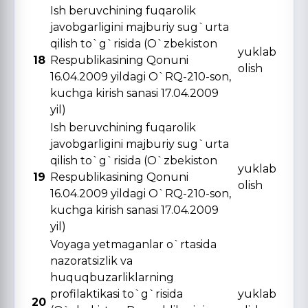
Ish beruvchining fuqarolik
javobgarligini majburiy sug`urta
qilish to`g`risida (O`zbekiston
yuklab
18
Respublikasining Qonuni
olish
16.04.2009 yildagi O`RQ-210-son,
kuchga kirish sanasi 17.04.2009
yil)
Ish beruvchining fuqarolik
javobgarligini majburiy sug`urta
qilish to`g`risida (O`zbekiston
yuklab
19
Respublikasining Qonuni
olish
16.04.2009 yildagi O`RQ-210-son,
kuchga kirish sanasi 17.04.2009
yil)
Voyaga yetmaganlar o`rtasida
nazoratsizlik va
huquqbuzarliklarning
profilaktikasi to`g`risida
yuklab
20