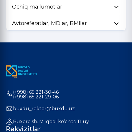
Ochiq ma'lumotlar
Avtoreferatlar, MDlar, BMIlar
(+998) 65 221-30-46
(+998) 65 221-29-06
buxdu_rektor@buxdu.uz
Buxoro sh. M.Iqbol ko‘chasi 11-uy
Rekvizitlar