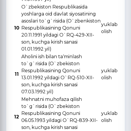
O`zbekiston Respublikasida
yoshlarga oid davlat siyosatining
asoslari to`g`risida (O`zbenkiston
yuklab
10
Respublikasining Qonuni
olish
20.11.1991 yildagi O`RQ-429-XII-
son, kuchga kirish sanasi
01.01.1992 yil)
Aholini ish bilan ta‘minlash
to`g`risida (O`zbekiston
Respublikasining Qonuni
yuklab
11
13.01.1992 yildagi O`RQ-510-XII-
olish
son, kuchga kirish sanasi
07.03.1992 yil)
Mehnatni muhofaza qilish
to`g`risida (O`zbekiston
Respublikasining Qonuni
yuklab
12
06.05.1993 yildagi O`RQ-839-XII-
olish
son, kuchga kirish sanasi