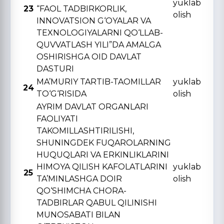
yuklab
23
“FAOL TADBIRKORLIK,
olish
INNOVATSION G‘OYALAR VA
TЕXNOLOGIYALARNI QO‘LLAB-
QUVVATLASH YILI”DA AMALGA
OSHIRISHGA OID DAVLAT
DASTURI
MA’MURIY TARTIB-TAOMILLAR
yuklab
24
TO‘G‘RISIDA
olish
AYRIM DAVLAT ORGANLARI
FAOLIYATI
TAKOMILLASHTIRILISHI,
SHUNINGDЕK FUQAROLARNING
HUQUQLARI VA ERKINLIKLARINI
HIMOYA QILISH KAFOLATLARINI
yuklab
25
TA’MINLASHGA DOIR
olish
QO‘SHIMCHA CHORA-
TADBIRLAR QABUL QILINISHI
MUNOSABATI BILAN