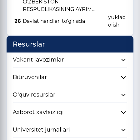
O‘ZBЕKISTON
RЕSPUBLIKASINING AYRIM...
yuklab
26
Davlat haridlari to'g'risida
olish
Resurslar
Vakant lavozimlar
Bitiruvchilar
O'quv resurslar
Axborot xavfsizligi
Universitet jurnallari