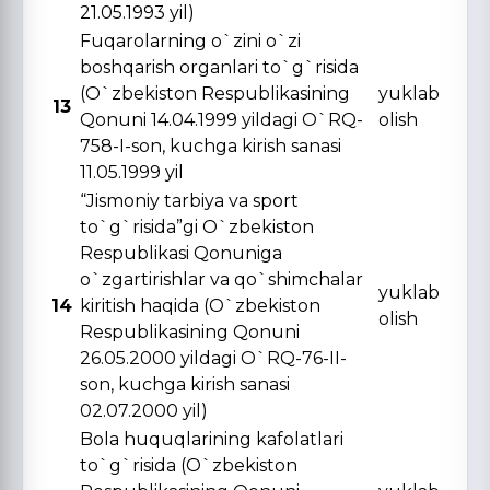
21.05.1993 yil)
Fuqarolarning o`zini o`zi
boshqarish organlari to`g`risida
(O`zbekiston Respublikasining
yuklab
13
Qonuni 14.04.1999 yildagi O`RQ-
olish
758-I-son, kuchga kirish sanasi
11.05.1999 yil
“Jismoniy tarbiya va sport
to`g`risida”gi O`zbekiston
Respublikasi Qonuniga
o`zgartirishlar va qo`shimchalar
yuklab
14
kiritish haqida (O`zbekiston
olish
Respublikasining Qonuni
26.05.2000 yildagi O`RQ-76-II-
son, kuchga kirish sanasi
02.07.2000 yil)
Bola huquqlarining kafolatlari
to`g`risida (O`zbekiston