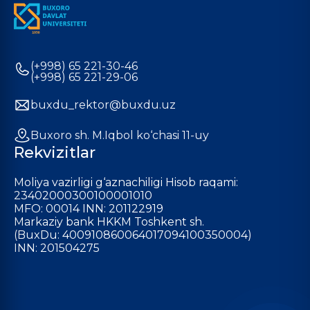
(+998) 65 221-30-46
(+998) 65 221-29-06
buxdu_rektor@buxdu.uz
Buxoro sh. M.Iqbol ko‘chasi 11-uy
Rekvizitlar
Moliya vazirligi g‘aznachiligi Hisob raqami:
23402000300100001010
MFO: 00014 INN: 201122919
Markaziy bank HKKM Toshkent sh.
(BuxDu: 400910860064017094100350004)
INN: 201504275