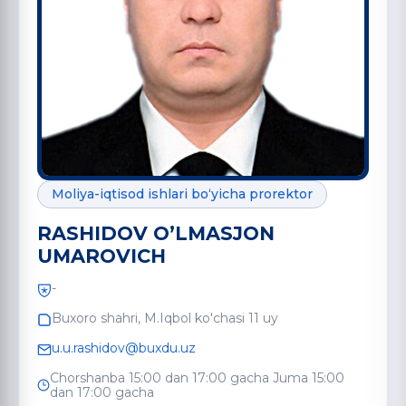
Moliya-iqtisod ishlari bo‘yicha prorektor
RASHIDOV OʼLMASJON
UMAROVICH
-
Buxoro shahri, M.Iqbol ko'chasi 11 uy
u.u.rashidov@buxdu.uz
Chorshanba 15:00 dan 17:00 gacha Juma 15:00
dan 17:00 gacha