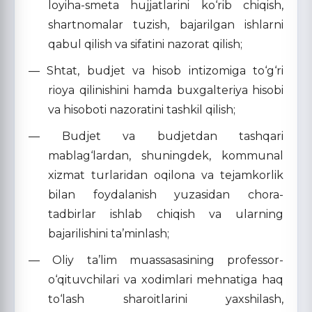
loyiha-smeta hujjatlarini ko‘rib chiqish,
shartnomalar tuzish, bajarilgan ishlarni
qabul qilish va sifatini nazorat qilish;
— Shtat, budjet va hisob intizomiga to‘g‘ri
rioya qilinishini hamda buxgalteriya hisobi
va hisoboti nazoratini tashkil qilish;
— Budjet va budjetdan tashqari
mablag‘lardan, shuningdek, kommunal
xizmat turlaridan oqilona va tejamkorlik
bilan foydalanish yuzasidan chora-
tadbirlar ishlab chiqish va ularning
bajarilishini ta’minlash;
— Oliy ta’lim muassasasining professor-
o‘qituvchilari va xodimlari mehnatiga haq
to‘lash sharoitlarini yaxshilash,