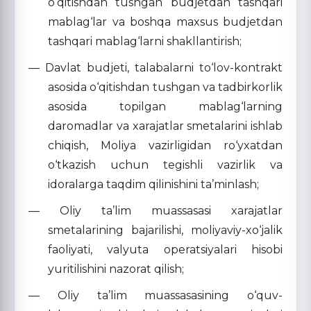
o‘qitishdan tushgan budjetdan tashqari
mablag‘lar va boshqa maxsus budjetdan
tashqari mablag‘larni shakllantirish;
— Davlat budjeti, talabalarni to‘lov-kontrakt
asosida o‘qitishdan tushgan va tadbirkorlik
asosida topilgan mablag‘larning
daromadlar va xarajatlar smetalarini ishlab
chiqish, Moliya vazirligidan ro‘yxatdan
o‘tkazish uchun tegishli vazirlik va
idoralarga taqdim qilinishini ta’minlash;
— Oliy ta’lim muassasasi xarajatlar
smetalarining bajarilishi, moliyaviy-xo‘jalik
faoliyati, valyuta operatsiyalari hisobi
yuritilishini nazorat qilish;
— Oliy ta’lim muassasasining o‘quv-