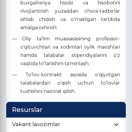
buxgalteriya hisobi va hisobotini
rivojlantirish yuzasidan chora-tadbirlar
ishlab chiqish va o‘rnatilgan tartibda
amalga oshirish;
— Oliy ta’lim muassasasining professor-
o‘qituvchilari va xodimlari oylik maoshlari
hamda talabalar stipendiyalarini o‘z
vaqtida to‘lanishini ta’minlash;
— To‘lov-kontrakt asosida o‘qiyotgan
talabalardan o‘qish uchun to‘lovlar
tushishini nazorat qilish.
Resurslar
Vakant lavozimlar