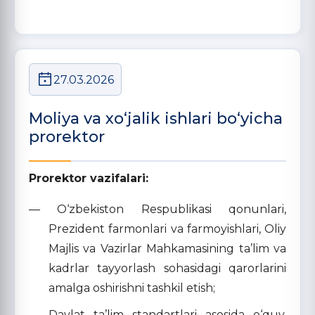
27.03.2026
Moliya va xo‘jalik ishlari bo‘yicha
prorektor
Prorektor vazifalari:
— O‘zbekiston Respublikasi qonunlari,
Prezident farmonlari va farmoyishlari, Oliy
Majlis va Vazirlar Mahkamasining ta’lim va
kadrlar tayyorlash sohasidagi qarorlarini
amalga oshirishni tashkil etish;
— Davlat ta’lim standartlari asosida o‘quv,