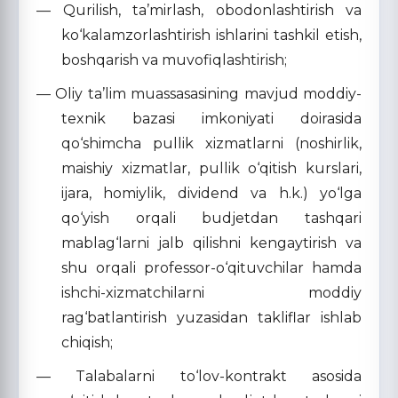
— Qurilish, ta’mirlash, obodonlashtirish va
ko‘kalamzorlashtirish ishlarini tashkil etish,
boshqarish va muvofiqlashtirish;
— Oliy ta’lim muassasasining mavjud moddiy-
texnik bazasi imkoniyati doirasida
qo‘shimcha pullik xizmatlarni (noshirlik,
maishiy xizmatlar, pullik o‘qitish kurslari,
ijara, homiylik, dividend va h.k.) yo‘lga
qo‘yish orqali budjetdan tashqari
mablag‘larni jalb qilishni kengaytirish va
shu orqali professor-o‘qituvchilar hamda
ishchi-xizmatchilarni moddiy
rag‘batlantirish yuzasidan takliflar ishlab
chiqish;
— Talabalarni to‘lov-kontrakt asosida