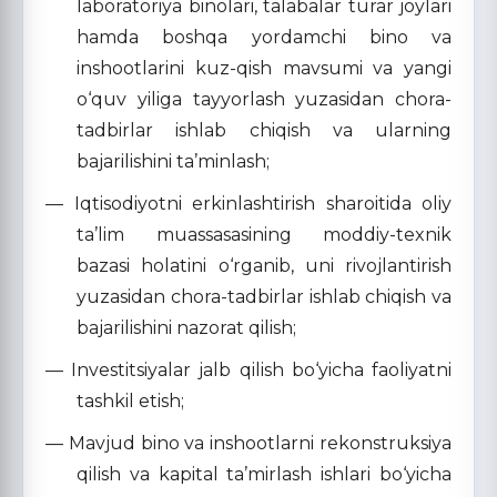
laboratoriya binolari, talabalar turar joylari
hamda boshqa yordamchi bino va
inshootlarini kuz-qish mavsumi va yangi
o‘quv yiliga tayyorlash yuzasidan chora-
tadbirlar ishlab chiqish va ularning
bajarilishini ta’minlash;
— Iqtisodiyotni erkinlashtirish sharoitida oliy
ta’lim muassasasining moddiy-texnik
bazasi holatini o‘rganib, uni rivojlantirish
yuzasidan chora-tadbirlar ishlab chiqish va
bajarilishini nazorat qilish;
— Investitsiyalar jalb qilish bo‘yicha faoliyatni
tashkil etish;
— Mavjud bino va inshootlarni rekonstruksiya
qilish va kapital ta’mirlash ishlari bo‘yicha