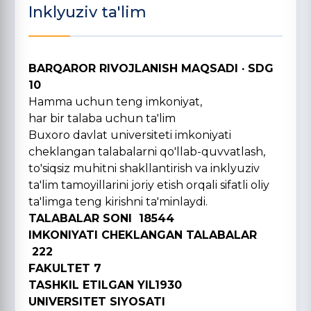
Inklyuziv ta'lim
BARQAROR RIVOJLANISH MAQSADI · SDG
10
Hamma uchun teng imkoniyat,
har bir talaba uchun ta'lim
Buxoro davlat universiteti imkoniyati
cheklangan talabalarni qo'llab-quvvatlash,
to'siqsiz muhitni shakllantirish va inklyuziv
ta'lim tamoyillarini joriy etish orqali sifatli oliy
ta'limga teng kirishni ta'minlaydi.
TALABALAR SONI 18544
IMKONIYATI CHEKLANGAN TALABALAR
222
FAKULTET 7
TASHKIL ETILGAN YIL1930
UNIVERSITET SIYOSATI