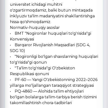
universitet ichidagi muhitni
o'zgartirmoqdamiz, balki butun mintaqada
inklyuziv ta'lim madaniyatini shakllantirishga
hissa qo'shmoqdamiz.
Normativ-huquqiy asoslar
• BMT "Nogironlar huquqlari to'g'risida"gi
Konvensiyasi
• Barqaror Rivojlanish Maqsadlari (SDG 4,
SDG 10)
• "Nogironligi bo'lgan shaxslarning huquqlari
to'g'risida"gi qonun
• "Ta'lim to'g'risida"gi O'zbekiston
Respublikasi qonuni
• PF-60 — Yangi O'zbekistonning 2022–2026
yillarga mo'ljallangan taraqqiyot strategiyasi
• PQ-4860 — Alohida ta'lim ehtiyojlari
bo'lgan bolalarga ta'lim-tarbiya berish tizimini
takomillashtirish chora-tadbirlari