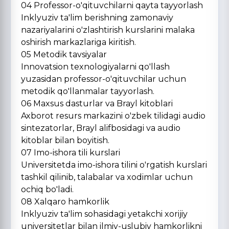
04 Professor-o'qituvchilarni qayta tayyorlash
Inklyuziv ta'lim berishning zamonaviy
nazariyalarini o'zlashtirish kurslarini malaka
oshirish markazlariga kiritish.
05 Metodik tavsiyalar
Innovatsion texnologiyalarni qo'llash
yuzasidan professor-o'qituvchilar uchun
metodik qo'llanmalar tayyorlash.
06 Maxsus dasturlar va Brayl kitoblari
Axborot resurs markazini o'zbek tilidagi audio
sintezatorlar, Brayl alifbosidagi va audio
kitoblar bilan boyitish.
07 Imo-ishora tili kurslari
Universitetda imo-ishora tilini o'rgatish kurslari
tashkil qilinib, talabalar va xodimlar uchun
ochiq bo'ladi.
08 Xalqaro hamkorlik
Inklyuziv ta'lim sohasidagi yetakchi xorijiy
universitetlar bilan ilmiy-uslubiy hamkorlikni