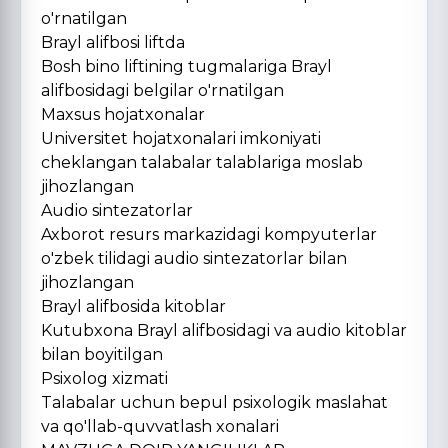
o'rnatilgan
Brayl alifbosi liftda
Bosh bino liftining tugmalariga Brayl
alifbosidagi belgilar o'rnatilgan
Maxsus hojatxonalar
Universitet hojatxonalari imkoniyati
cheklangan talabalar talablariga moslab
jihozlangan
Audio sintezatorlar
Axborot resurs markazidagi kompyuterlar
o'zbek tilidagi audio sintezatorlar bilan
jihozlangan
Brayl alifbosida kitoblar
Kutubxona Brayl alifbosidagi va audio kitoblar
bilan boyitilgan
Psixolog xizmati
Talabalar uchun bepul psixologik maslahat
va qo'llab-quvvatlash xonalari