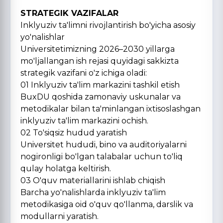
STRATEGIK VAZIFALAR
Inklyuziv ta'limni rivojlantirish bo'yicha asosiy
yo'nalishlar
Universitetimizning 2026–2030 yillarga
mo'ljallangan ish rejasi quyidagi sakkizta
strategik vazifani o'z ichiga oladi:
01 Inklyuziv ta'lim markazini tashkil etish
BuxDU qoshida zamonaviy uskunalar va
metodikalar bilan ta'minlangan ixtisoslashgan
inklyuziv ta'lim markazini ochish.
02 To'siqsiz hudud yaratish
Universitet hududi, bino va auditoriyalarni
nogironligi bo'lgan talabalar uchun to'liq
qulay holatga keltirish.
03 O'quv materiallarini ishlab chiqish
Barcha yo'nalishlarda inklyuziv ta'lim
metodikasiga oid o'quv qo'llanma, darslik va
modullarni yaratish.