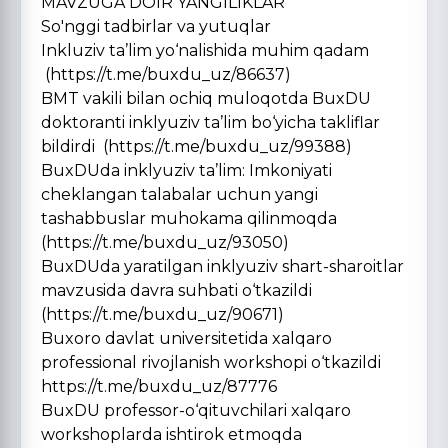
MAVZUGA DOIR YANGILIKLAR
So'nggi tadbirlar va yutuqlar
Inkluziv ta’lim yo‘nalishida muhim qadam
(https://t.me/buxdu_uz/86637)
BMT vakili bilan ochiq muloqotda BuxDU
doktoranti inklyuziv ta’lim bo‘yicha takliflar
bildirdi (https://t.me/buxdu_uz/99388)
BuxDUda inklyuziv ta’lim: Imkoniyati
cheklangan talabalar uchun yangi
tashabbuslar muhokama qilinmoqda
(https://t.me/buxdu_uz/93050)
BuxDUda yaratilgan inklyuziv shart-sharoitlar
mavzusida davra suhbati o‘tkazildi
(https://t.me/buxdu_uz/90671)
Buxoro davlat universitetida xalqaro
professional rivojlanish workshopi o‘tkazildi
https://t.me/buxdu_uz/87776
BuxDU professor-o‘qituvchilari xalqaro
workshoplarda ishtirok etmoqda