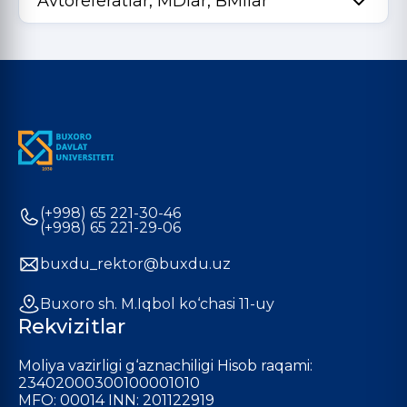
Avtoreferatlar, MDlar, BMIlar
(+998) 65 221-30-46
(+998) 65 221-29-06
buxdu_rektor@buxdu.uz
Buxoro sh. M.Iqbol ko‘chasi 11-uy
Rekvizitlar
Moliya vazirligi g‘aznachiligi Hisob raqami:
23402000300100001010
MFO: 00014 INN: 201122919