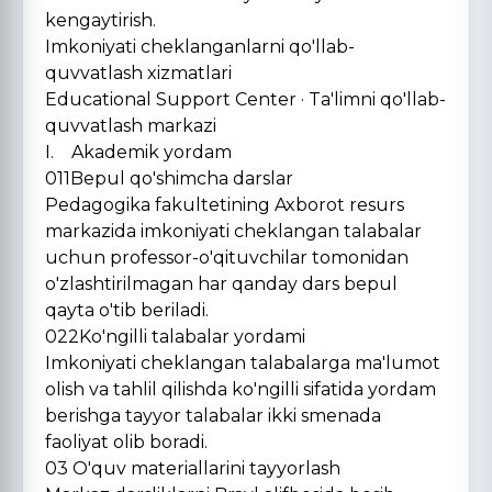
kengaytirish.
Imkoniyati cheklanganlarni qo'llab-
quvvatlash xizmatlari
Educational Support Center · Ta'limni qo'llab-
quvvatlash markazi
I. Akademik yordam
011Bepul qo'shimcha darslar
Pedagogika fakultetining Axborot resurs
markazida imkoniyati cheklangan talabalar
uchun professor-o'qituvchilar tomonidan
o'zlashtirilmagan har qanday dars bepul
qayta o'tib beriladi.
022Ko'ngilli talabalar yordami
Imkoniyati cheklangan talabalarga ma'lumot
olish va tahlil qilishda ko'ngilli sifatida yordam
berishga tayyor talabalar ikki smenada
faoliyat olib boradi.
03 O'quv materiallarini tayyorlash