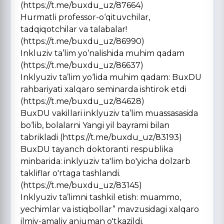
(https://t.me/buxdu_uz/87664)
Hurmatli professor-o‘qituvchilar,
tadqiqotchilar va talabalar!
(https://t.me/buxdu_uz/86990)
Inkluziv ta’lim yo‘nalishida muhim qadam
(https://t.me/buxdu_uz/86637)
Inklyuziv ta’lim yo‘lida muhim qadam: BuxDU
rahbariyati xalqaro seminarda ishtirok etdi
(https://t.me/buxdu_uz/84628)
BuxDU vakillari inklyuziv ta’lim muassasasida
bo‘lib, bolalarni Yangi yil bayrami bilan
tabrikladi (https://t.me/buxdu_uz/83193)
BuxDU tayanch doktoranti respublika
minbarida: inklyuziv ta'lim bo'yicha dolzarb
takliflar o'rtaga tashlandi.
(https://t.me/buxdu_uz/83145)
Inklyuziv ta’limni tashkil etish: muammo,
yechimlar va istiqbollar” mavzusidagi xalqaro
ilmiy-amaliy anjuman o'tkazildi.