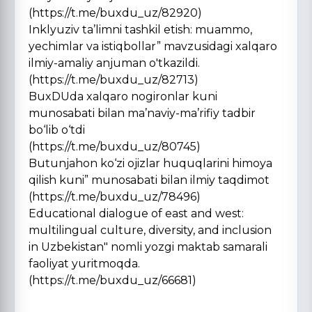
(https://t.me/buxdu_uz/82920)
Inklyuziv ta’limni tashkil etish: muammo,
yechimlar va istiqbollar” mavzusidagi xalqaro
ilmiy-amaliy anjuman o'tkazildi.
(https://t.me/buxdu_uz/82713)
BuxDUda xalqaro nogironlar kuni
munosabati bilan ma’naviy-ma’rifiy tadbir
bo‘lib o‘tdi
(https://t.me/buxdu_uz/80745)
Butunjahon ko‘zi ojizlar huquqlarini himoya
qilish kuni” munosabati bilan ilmiy taqdimot
(https://t.me/buxdu_uz/78496)
Educational dialogue of east and west:
multilingual culture, diversity, and inclusion
in Uzbekistan" nomli yozgi maktab samarali
faoliyat yuritmoqda.
(https://t.me/buxdu_uz/66681)