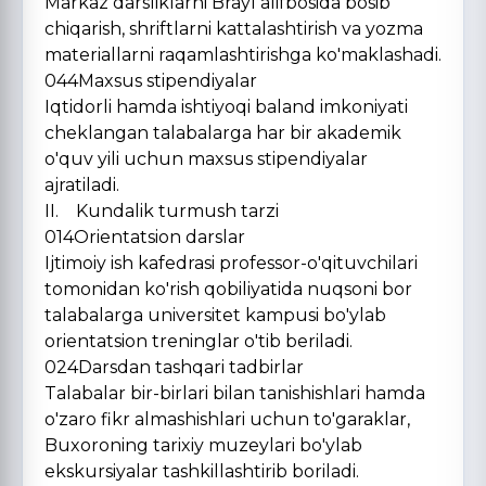
Markaz darsliklarni Brayl alifbosida bosib
chiqarish, shriftlarni kattalashtirish va yozma
materiallarni raqamlashtirishga ko'maklashadi.
044Maxsus stipendiyalar
Iqtidorli hamda ishtiyoqi baland imkoniyati
cheklangan talabalarga har bir akademik
o'quv yili uchun maxsus stipendiyalar
ajratiladi.
II. Kundalik turmush tarzi
014Orientatsion darslar
Ijtimoiy ish kafedrasi professor-o'qituvchilari
tomonidan ko'rish qobiliyatida nuqsoni bor
talabalarga universitet kampusi bo'ylab
orientatsion treninglar o'tib beriladi.
024Darsdan tashqari tadbirlar
Talabalar bir-birlari bilan tanishishlari hamda
o'zaro fikr almashishlari uchun to'garaklar,
Buxoroning tarixiy muzeylari bo'ylab
ekskursiyalar tashkillashtirib boriladi.