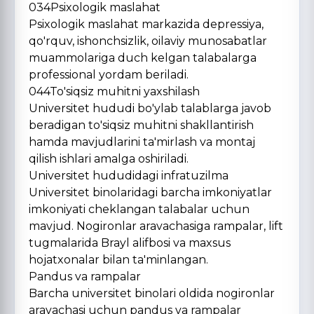
034Psixologik maslahat
Psixologik maslahat markazida depressiya,
qo'rquv, ishonchsizlik, oilaviy munosabatlar
muammolariga duch kelgan talabalarga
professional yordam beriladi.
044To'siqsiz muhitni yaxshilash
Universitet hududi bo'ylab talablarga javob
beradigan to'siqsiz muhitni shakllantirish
hamda mavjudlarini ta'mirlash va montaj
qilish ishlari amalga oshiriladi.
Universitet hududidagi infratuzilma
Universitet binolaridagi barcha imkoniyatlar
imkoniyati cheklangan talabalar uchun
mavjud. Nogironlar aravachasiga rampalar, lift
tugmalarida Brayl alifbosi va maxsus
hojatxonalar bilan ta'minlangan.
Pandus va rampalar
Barcha universitet binolari oldida nogironlar
aravachasi uchun pandus va rampalar