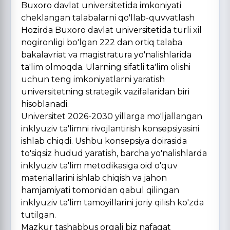
Buxoro davlat universitetida imkoniyati
cheklangan talabalarni qo'llab-quvvatlash
Hozirda Buxoro davlat universitetida turli xil
nogironligi bo'lgan 222 dan ortiq talaba
bakalavriat va magistratura yo'nalishlarida
ta'lim olmoqda. Ularning sifatli ta'lim olishi
uchun teng imkoniyatlarni yaratish
universitetning strategik vazifalaridan biri
hisoblanadi.
Universitet 2026-2030 yillarga mo'ljallangan
inklyuziv ta'limni rivojlantirish konsepsiyasini
ishlab chiqdi. Ushbu konsepsiya doirasida
to'siqsiz hudud yaratish, barcha yo'nalishlarda
inklyuziv ta'lim metodikasiga oid o'quv
materiallarini ishlab chiqish va jahon
hamjamiyati tomonidan qabul qilingan
inklyuziv ta'lim tamoyillarini joriy qilish ko'zda
tutilgan.
Mazkur tashabbus orqali biz nafaqat