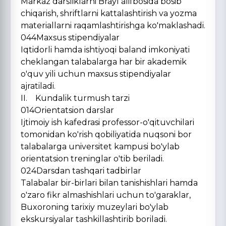
Markaz darsliklarni Brayl alifbosida bosib
chiqarish, shriftlarni kattalashtirish va yozma
materiallarni raqamlashtirishga ko'maklashadi.
044Maxsus stipendiyalar
Iqtidorli hamda ishtiyoqi baland imkoniyati
cheklangan talabalarga har bir akademik
o'quv yili uchun maxsus stipendiyalar
ajratiladi.
II. Kundalik turmush tarzi
014Orientatsion darslar
Ijtimoiy ish kafedrasi professor-o'qituvchilari
tomonidan ko'rish qobiliyatida nuqsoni bor
talabalarga universitet kampusi bo'ylab
orientatsion treninglar o'tib beriladi.
024Darsdan tashqari tadbirlar
Talabalar bir-birlari bilan tanishishlari hamda
o'zaro fikr almashishlari uchun to'garaklar,
Buxoroning tarixiy muzeylari bo'ylab
ekskursiyalar tashkillashtirib boriladi.