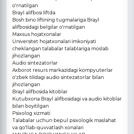
o'rnatilgan
Brayl alifbosi liftda
Bosh bino liftining tugmalariga Brayl
alifbosidagi belgilar o'rnatilgan
Maxsus hojatxonalar
Universitet hojatxonalari imkoniyati
cheklangan talabalar talablariga moslab
jihozlangan
Audio sintezatorlar
Axborot resurs markazidagi kompyuterlar
o'zbek tilidagi audio sintezatorlar bilan
jihozlangan
Brayl alifbosida kitoblar
Kutubxona Brayl alifbosidagi va audio kitoblar
bilan boyitilgan
Psixolog xizmati
Talabalar uchun bepul psixologik maslahat
va qo'llab-quvvatlash xonalari