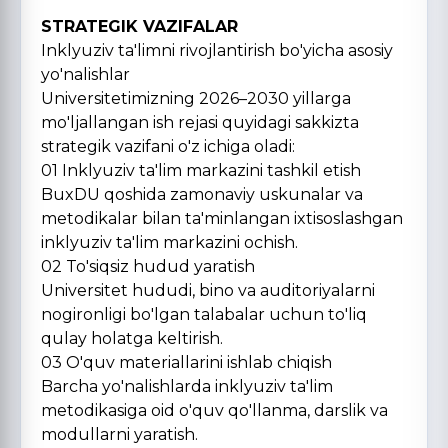
STRATEGIK VAZIFALAR
Inklyuziv ta'limni rivojlantirish bo'yicha asosiy
yo'nalishlar
Universitetimizning 2026–2030 yillarga
mo'ljallangan ish rejasi quyidagi sakkizta
strategik vazifani o'z ichiga oladi:
01 Inklyuziv ta'lim markazini tashkil etish
BuxDU qoshida zamonaviy uskunalar va
metodikalar bilan ta'minlangan ixtisoslashgan
inklyuziv ta'lim markazini ochish.
02 To'siqsiz hudud yaratish
Universitet hududi, bino va auditoriyalarni
nogironligi bo'lgan talabalar uchun to'liq
qulay holatga keltirish.
03 O'quv materiallarini ishlab chiqish
Barcha yo'nalishlarda inklyuziv ta'lim
metodikasiga oid o'quv qo'llanma, darslik va
modullarni yaratish.