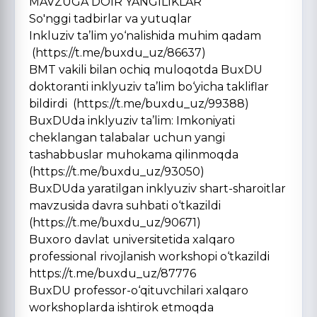
MAVZUGA DOIR YANGILIKLAR
So'nggi tadbirlar va yutuqlar
Inkluziv ta’lim yo‘nalishida muhim qadam
(https://t.me/buxdu_uz/86637)
BMT vakili bilan ochiq muloqotda BuxDU
doktoranti inklyuziv ta’lim bo‘yicha takliflar
bildirdi (https://t.me/buxdu_uz/99388)
BuxDUda inklyuziv ta’lim: Imkoniyati
cheklangan talabalar uchun yangi
tashabbuslar muhokama qilinmoqda
(https://t.me/buxdu_uz/93050)
BuxDUda yaratilgan inklyuziv shart-sharoitlar
mavzusida davra suhbati o‘tkazildi
(https://t.me/buxdu_uz/90671)
Buxoro davlat universitetida xalqaro
professional rivojlanish workshopi o‘tkazildi
https://t.me/buxdu_uz/87776
BuxDU professor-o‘qituvchilari xalqaro
workshoplarda ishtirok etmoqda