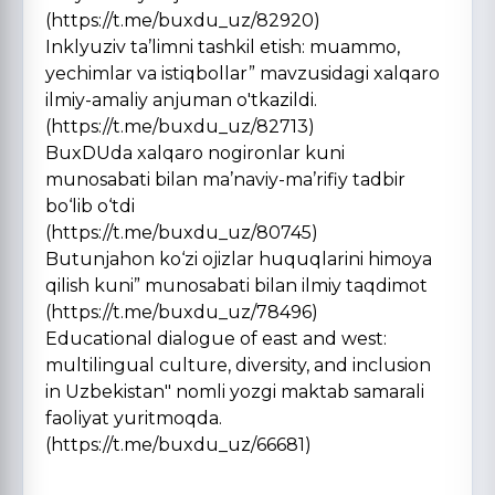
(https://t.me/buxdu_uz/82920)
Inklyuziv ta’limni tashkil etish: muammo,
yechimlar va istiqbollar” mavzusidagi xalqaro
ilmiy-amaliy anjuman o'tkazildi.
(https://t.me/buxdu_uz/82713)
BuxDUda xalqaro nogironlar kuni
munosabati bilan ma’naviy-ma’rifiy tadbir
bo‘lib o‘tdi
(https://t.me/buxdu_uz/80745)
Butunjahon ko‘zi ojizlar huquqlarini himoya
qilish kuni” munosabati bilan ilmiy taqdimot
(https://t.me/buxdu_uz/78496)
Educational dialogue of east and west:
multilingual culture, diversity, and inclusion
in Uzbekistan" nomli yozgi maktab samarali
faoliyat yuritmoqda.
(https://t.me/buxdu_uz/66681)