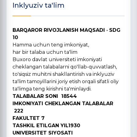
Inklyuziv ta'lim
BARQAROR RIVOJLANISH MAQSADI · SDG
10
Hamma uchun teng imkoniyat,
har bir talaba uchun ta'lim
Buxoro davlat universiteti imkoniyati
cheklangan talabalarni qo'llab-quvvatlash,
to'siqsiz muhitni shakllantirish va inklyuziv
ta'lim tamoyillarini joriy etish orqali sifatli oliy
ta'limga teng kirishni ta'minlaydi.
TALABALAR SONI 18544
IMKONIYATI CHEKLANGAN TALABALAR
222
FAKULTET 7
TASHKIL ETILGAN YIL1930
UNIVERSITET SIYOSATI