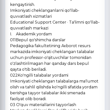
kengaytirish.
Imkoniyati cheklanganlarni qo'llab-
quvvatlash xizmatlari
Educational Support Center · Ta'limni qo'llab-
quvvatlash markazi
I. Akademik yordam
011Bepul qo'shimcha darslar
Pedagogika fakultetining Axborot resurs
markazida imkoniyati cheklangan talabalar
uchun professor-o'qituvchilar tomonidan
o'zlashtirilmagan har qanday dars bepul
qayta o'tib beriladi.
022Ko'ngilli talabalar yordami
Imkoniyati cheklangan talabalarga ma'lumot
olish va tahlil qilishda ko'ngilli sifatida yordam
berishga tayyor talabalar ikki smenada
faoliyat olib boradi.
03 O'quv materiallarini tayyorlash