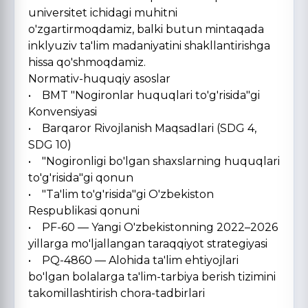
universitet ichidagi muhitni
o'zgartirmoqdamiz, balki butun mintaqada
inklyuziv ta'lim madaniyatini shakllantirishga
hissa qo'shmoqdamiz.
Normativ-huquqiy asoslar
• BMT "Nogironlar huquqlari to'g'risida"gi
Konvensiyasi
• Barqaror Rivojlanish Maqsadlari (SDG 4,
SDG 10)
• "Nogironligi bo'lgan shaxslarning huquqlari
to'g'risida"gi qonun
• "Ta'lim to'g'risida"gi O'zbekiston
Respublikasi qonuni
• PF-60 — Yangi O'zbekistonning 2022–2026
yillarga mo'ljallangan taraqqiyot strategiyasi
• PQ-4860 — Alohida ta'lim ehtiyojlari
bo'lgan bolalarga ta'lim-tarbiya berish tizimini
takomillashtirish chora-tadbirlari