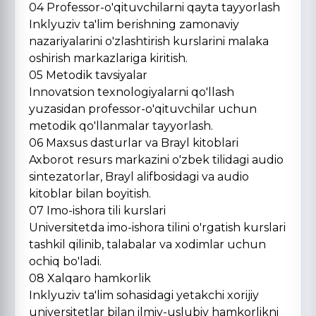
04 Professor-o'qituvchilarni qayta tayyorlash
Inklyuziv ta'lim berishning zamonaviy
nazariyalarini o'zlashtirish kurslarini malaka
oshirish markazlariga kiritish.
05 Metodik tavsiyalar
Innovatsion texnologiyalarni qo'llash
yuzasidan professor-o'qituvchilar uchun
metodik qo'llanmalar tayyorlash.
06 Maxsus dasturlar va Brayl kitoblari
Axborot resurs markazini o'zbek tilidagi audio
sintezatorlar, Brayl alifbosidagi va audio
kitoblar bilan boyitish.
07 Imo-ishora tili kurslari
Universitetda imo-ishora tilini o'rgatish kurslari
tashkil qilinib, talabalar va xodimlar uchun
ochiq bo'ladi.
08 Xalqaro hamkorlik
Inklyuziv ta'lim sohasidagi yetakchi xorijiy
universitetlar bilan ilmiy-uslubiy hamkorlikni