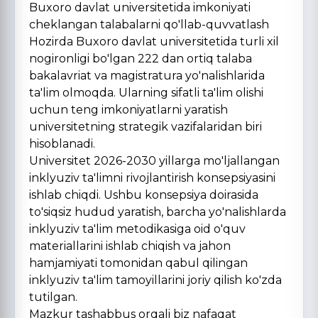
Buxoro davlat universitetida imkoniyati
cheklangan talabalarni qo'llab-quvvatlash
Hozirda Buxoro davlat universitetida turli xil
nogironligi bo'lgan 222 dan ortiq talaba
bakalavriat va magistratura yo'nalishlarida
ta'lim olmoqda. Ularning sifatli ta'lim olishi
uchun teng imkoniyatlarni yaratish
universitetning strategik vazifalaridan biri
hisoblanadi.
Universitet 2026-2030 yillarga mo'ljallangan
inklyuziv ta'limni rivojlantirish konsepsiyasini
ishlab chiqdi. Ushbu konsepsiya doirasida
to'siqsiz hudud yaratish, barcha yo'nalishlarda
inklyuziv ta'lim metodikasiga oid o'quv
materiallarini ishlab chiqish va jahon
hamjamiyati tomonidan qabul qilingan
inklyuziv ta'lim tamoyillarini joriy qilish ko'zda
tutilgan.
Mazkur tashabbus orqali biz nafaqat