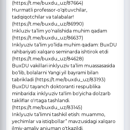
(https://t.me/buxdu_uz/87664)
Hurmatli professor-o‘qituvchilar,
tadqiqotchilar va talabalar!
(https://t.me/buxdu_uz/86990)
Inkluziv ta’lim yo‘nalishida muhim qadam
(https://t.me/buxdu_uz/86637)
Inklyuziv ta’lim yo‘lida muhim qadam: BuxDU
rahbariyati xalqaro seminarda ishtirok etdi
(https://t.me/buxdu_uz/84628)
BuxDU vakillari inklyuziv ta’lim muassasasida
bo‘lib, bolalarni Yangi yil bayrami bilan
tabrikladi (https://t.me/buxdu_uz/83193)
BuxDU tayanch doktoranti respublika
minbarida: inklyuziv ta'lim bo'yicha dolzarb
takliflar o'rtaga tashlandi.
(https://t.me/buxdu_uz/83145)
Inklyuziv ta’limni tashkil etish: muammo,
yechimlar va istiqbollar” mavzusidagi xalqaro
ilmiy-amaliy anjuman o'tkazildi.