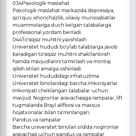
034Psixologik maslahat
Psixologik maslahat markazida depressiya,
qo'rquv, ishonchsizlik, oilaviy munosabatlar
muammolariga duch kelgan talabalarga
professional yordam beriladi.
044To'siqsiz muhitni yaxshilash
Universitet hududi bo'ylab talablarga javob
beradigan to'siqsiz muhitni shakllantirish
hamda mavjudlarini ta'mirlash va montaj
qilish ishlari amalga oshiriladi.
Universitet hududidagi infratuzilma
Universitet binolaridagi barcha imkoniyatlar
imkoniyati cheklangan talabalar uchun
mavjud. Nogironlar aravachasiga rampalar, lift
tugmalarida Brayl alifbosi va maxsus
hojatxonalar bilan ta'minlangan.
Pandus va rampalar
Barcha universitet binolari oldida nogironlar
aravachasi uchun pandus va rampalar