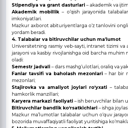
Stipendiya va grant dasturlari
– akademik va ijtim
Akademik mobillik
– o‘qish jarayonida talabala
imkoniyatlari.
Mazkur axborot abituriyentlarga o‘z tanlovini ongli 
yordam beradi.
4. Talabalar va bitiruvchilar uchun ma’lumot
Universitetning rasmiy veb-sayti, intranet tizimi va
jarayoni va kasbiy rivojlanishga oid barcha muhim 
oladi:
Semestr jadvali
– dars mashg‘ulotlari, oraliq va ya
Fanlar tavsifi va baholash mezonlari
– har bir m
mezonlari;
Stajirovka va amaliyot joylari ro‘yxati
– talaba
hamkorlik manzillari;
Karyera markazi faoliyati
– ish beruvchilar bilan u
Bitiruvchilar bandlik ko‘rsatkichlari
– ishga joylash
Mazkur ma’lumotlar talabalar uchun o‘quv jarayon
bozorida muvaffaqiyatli faoliyat yuritishiga ko‘makl