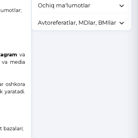
Ochiq ma'lumotlar
lumotlar;
Avtoreferatlar, MDlar, BMIlar
tagram
va
ar va media
ar oshkora
 yaratadi.
t bazalari;