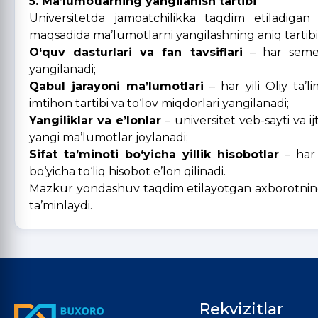
5. Ma’lumotlarning yangilanish tartibi
Universitetda jamoatchilikka taqdim etiladigan 
maqsadida ma’lumotlarni yangilashning aniq tartibi b
O‘quv dasturlari va fan tavsiflari
– har semest
yangilanadi;
Qabul jarayoni ma’lumotlari
– har yili Oliy ta’l
imtihon tartibi va to‘lov miqdorlari yangilanadi;
Yangiliklar va e’lonlar
– universitet veb-sayti va 
yangi ma’lumotlar joylanadi;
Sifat ta’minoti bo‘yicha yillik hisobotlar
– har o
bo‘yicha to‘liq hisobot e’lon qilinadi.
Mazkur yondashuv taqdim etilayotgan axborotning d
ta’minlaydi.
Rekvizitlar