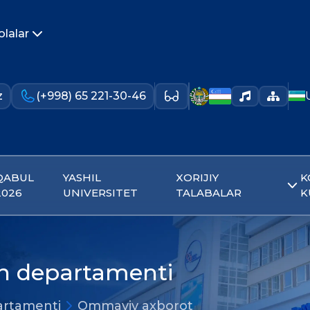
olalar
z
(+998) 65 221-30-46
QABUL
YASHIL
XORIJIY
K
2026
UNIVERSITET
TALABALAR
K
ish departamenti
partamenti
Ommaviy axborot