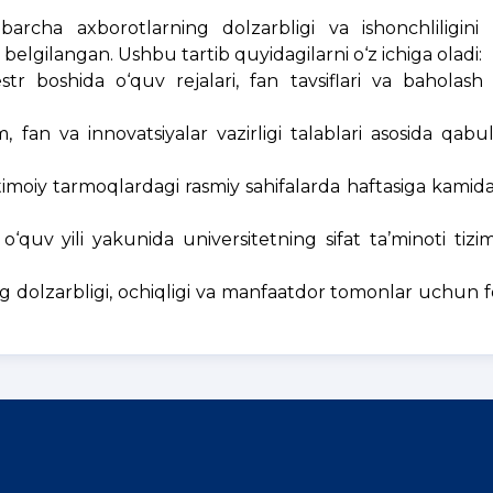
barcha axborotlarning dolzarbligi va ishonchliligini 
elgilangan. Ushbu tartib quyidagilarni o‘z ichiga oladi:
r boshida o‘quv rejalari, fan tavsiflari va baholash
im, fan va innovatsiyalar vazirligi talablari asosida qabul
ijtimoiy tarmoqlardagi rasmiy sahifalarda haftasiga kamid
‘quv yili yakunida universitetning sifat ta’minoti tizimi
olzarbligi, ochiqligi va manfaatdor tomonlar uchun foy