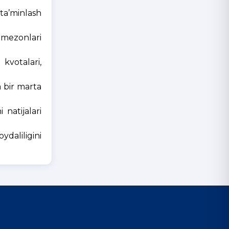
ta’minlash
 mezonlari
 kvotalari,
a bir marta
 natijalari
daliligini