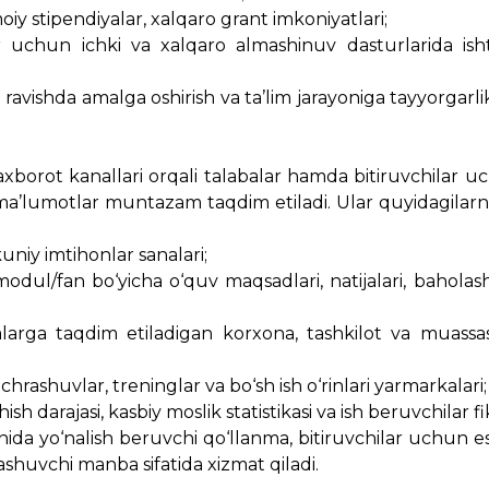
oiy stipendiyalar, xalqaro grant imkoniyatlari;
r uchun ichki va xalqaro almashinuv dasturlarida isht
ravishda amalga oshirish va ta’lim jarayoniga tayyorgarli
 axborot kanallari orqali talabalar hamda bitiruvchilar u
ma’lumotlar muntazam taqdim etiladi. Ular quyidagilarni
kuniy imtihonlar sanalari;
odul/fan bo‘yicha o‘quv maqsadlari, natijalari, baholash
larga taqdim etiladigan korxona, tashkilot va muassas
chrashuvlar, treninglar va bo‘sh ish o‘rinlari yarmarkalari;
ish darajasi, kasbiy moslik statistikasi va ish beruvchilar fik
ida yo‘nalish beruvchi qo‘llanma, bitiruvchilar uchun 
ashuvchi manba sifatida xizmat qiladi.