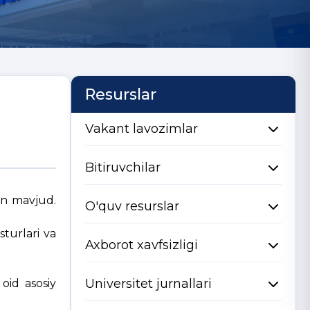
Resurslar
Vakant lavozimlar
Bitiruvchilar
in mavjud.
O'quv resurslar
sturlari va
Axborot xavfsizligi
Universitet jurnallari
oid asosiy