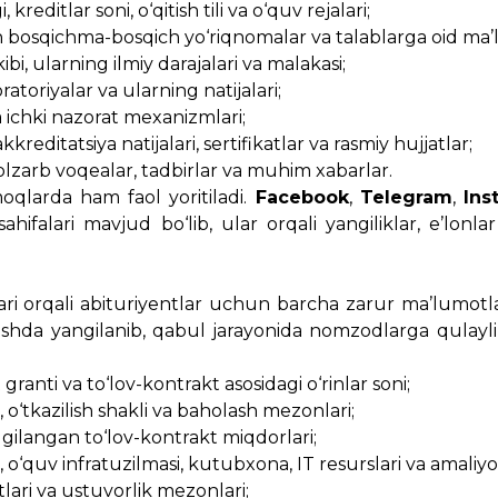
 kreditlar soni, o‘qitish tili va o‘quv rejalari;
 bosqichma-bosqich yo‘riqnomalar va talablarga oid ma’
ibi, ularning ilmiy darajalari va malakasi;
ratoriyalar va ularning natijalari;
va ichki nazorat mexanizmlari;
kkreditatsiya natijalari, sertifikatlar va rasmiy hujjatlar;
olzarb voqealar, tadbirlar va muhim xabarlar.
moqlarda ham faol yoritiladi.
Facebook
,
Telegram
,
Ins
hifalari mavjud bo‘lib, ular orqali yangiliklar, e’lonl
lari orqali abituriyentlar uchun barcha zarur ma’lumotl
hda yangilanib, qabul jarayonida nomzodlarga qulaylik
 granti va to‘lov-kontrakt asosidagi o‘rinlar soni;
i, o‘tkazilish shakli va baholash mezonlari;
lgilangan to‘lov-kontrakt miqdorlari;
, o‘quv infratuzilmasi, kutubxona, IT resurslari va amaliyo
oitlari va ustuvorlik mezonlari;