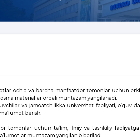
motlar ochiq va barcha manfaatdor tomonlar uchun erk
 bosma materiallar orqali muntazam yangilanadi.
vchilar va jamoatchilikka universitet faoliyati, o‘quv da
ma’lumot berish.
r tomonlar uchun ta’lim, ilmiy va tashkiliy faoliyatga 
a’lumotlar muntazam yangilanib boriladi: