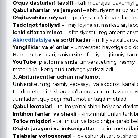
O‘quv dasturlari tavsifi
– ta’lim darajasi, davomiyligi,
Qabul shartlari va jarayoni
– abituriyentlar uchun
O‘qituvchilar ro‘yxati
– professor-o‘qituvchilar tark
Tadqiqot faoliyati
– ilmiy loyihalar, markazlar, labo
Ichki sifat ta’minoti
– sifat siyosati, reglamentlar 
Akkreditatsiya
va sertifikatlar
– milliy va xalqaro a
Yangiliklar va e’lonlar
– universitet hayotiga oid d
Bundan tashqari, universitet faoliyati ijtimoiy tar
YouTube
platformalarida universitetning rasmiy sa
materiallar keng auditoriyaga yetkaziladi.
3. Abituriyentlar uchun ma’lumot
Universitetning rasmiy veb-sayti va axborot kanal
taqdim etiladi. Ushbu ma’lumotlar muntazam ravis
Jumladan, quyidagi ma’lumotlar taqdim etiladi:
Qabul kvotalari
– ta’lim yo‘nalishlari bo‘yicha davlat
Imtihon fanlari va shakli
– kirish imtihonlari tarkib
To‘lov miqdori
– ta’lim turi va bosqichiga qarab be
O‘qish jarayoni va imkoniyatlar
– ta’lim metodlari
Talabalar yotoqxonasi
– joylashtirish tartibi, shar