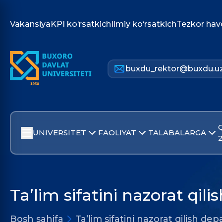
Vakansiya
KPI ko‘rsatkich
Ilmiy ko‘rsatkich
Tezkor hav
buxdu_rektor@buxdu.u
UNIVERSITET
FAOLIYAT
TALABALARGA
Ta’lim sifatini nazorat qil
Bosh sahifa
Ta’lim sifatini nazorat qilish de