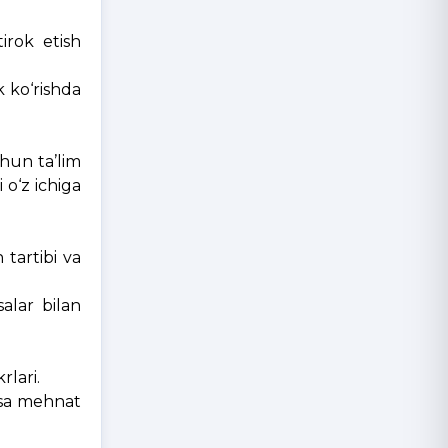
irok etish
k ko‘rishda
chun ta’lim
 o‘z ichiga
 tartibi va
alar bilan
rlari.
esa mehnat