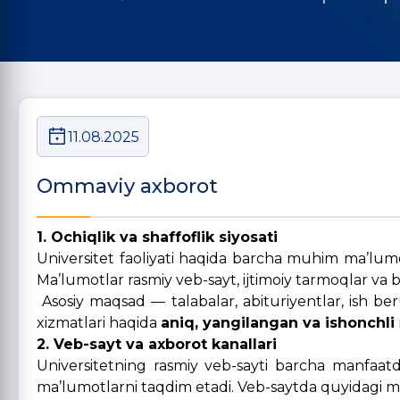
11.08.2025
Ommaviy axborot
1. Ochiqlik va shaffoflik siyosati
Universitet faoliyati haqida barcha muhim ma’lu
Ma’lumotlar rasmiy veb-sayt, ijtimoiy tarmoqlar va
Asosiy maqsad — talabalar, abituriyentlar, ish beru
xizmatlari haqida
aniq, yangilangan va ishonchli
2. Veb-sayt va axborot kanallari
Universitetning rasmiy veb-sayti barcha manfaatdo
ma’lumotlarni taqdim etadi. Veb-saytda quyidagi m