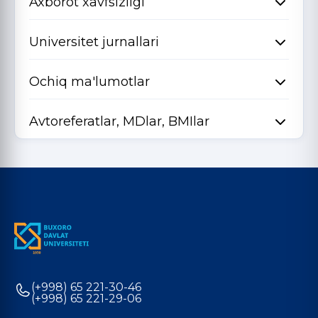
Axborot xavfsizligi
Universitet jurnallari
Ochiq ma'lumotlar
Avtoreferatlar, MDlar, BMIlar
(+998) 65 221-30-46
(+998) 65 221-29-06