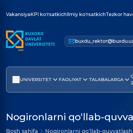
Vakansiya
KPI ko‘rsatkich
Ilmiy ko‘rsatkich
Tezkor hav
buxdu_rektor@buxdu.u
UNIVERSITET
FAOLIYAT
TALABALARGA
Nogironlarni qo‘llab-quvv
Bosh sahifa
Nogironlarni qo‘llab-quvvatlash