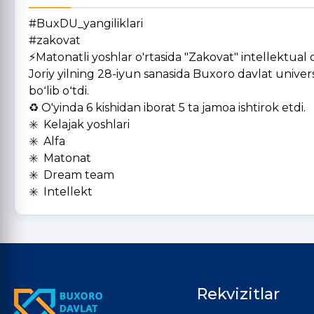
#BuxDU_yangiliklari
#zakovat
⚡️Matonatli yoshlar o'rtasida "Zakovat" intellektual o'
Joriy yilning 28-iyun sanasida Buxoro davlat universi
boʻlib oʻtdi.
♻️ O'yinda 6 kishidan iborat 5 ta jamoa ishtirok etdi.
✳️ Kelajak yoshlari
✳️ Alfa
✳️ Matonat
✳️ Dream team
✳️ Intellekt
Rekvizitlar