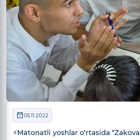
05.11.2022
⚡️Matonatli yoshlar o'rtasida "Zakovat