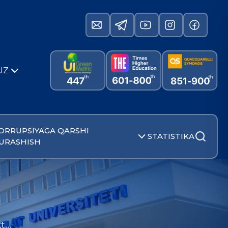
UZ
ORRUPSIYAGA QARSHI
STATISTIKA
URASHISH
kt…