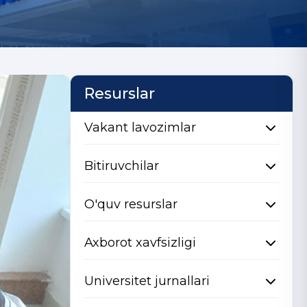
Resurslar
Vakant lavozimlar
Bitiruvchilar
O'quv resurslar
Axborot xavfsizligi
Universitet jurnallari