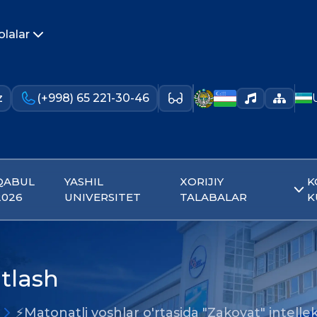
olalar
z
(+998) 65 221-30-46
QABUL
YASHIL
XORIJIY
K
2026
UNIVERSITET
TALABALAR
K
atlash
⚡️Matonatli yoshlar o'rtasida "Zakovat" intelle