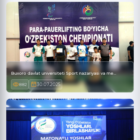
Buxoro davlat universiteti Sport nazariyasi va me…
30.07.2025
882