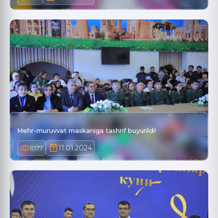
Mehr-muruvvat maskaniga tashrif buyurildi!
11.01.2024
1077