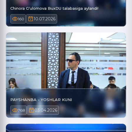
Chinora G‘ulomova BuxDU talabasiga aylandi!
10.07.2026
160
PAYSHANBA - YOSHLAR KUNI
03.04.2026
768