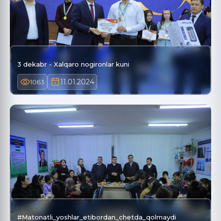
3 dekabr - Xalqaro nogironlar kuni
11.01.2024
1063
#Matonatli_yoshlar_etibordan_chetda_qolmaydi