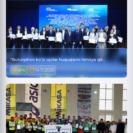
"Butunjahon ko'zi ojizlar huquqlarini himoya qili…
14.11.2025
876