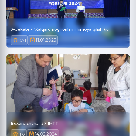
3-dekabr - "Xalqaro nogironlarni himoya qilish ku…
11.01.2025
1071
Buxoro shahar 57-IMTT
14.02.2024
1110