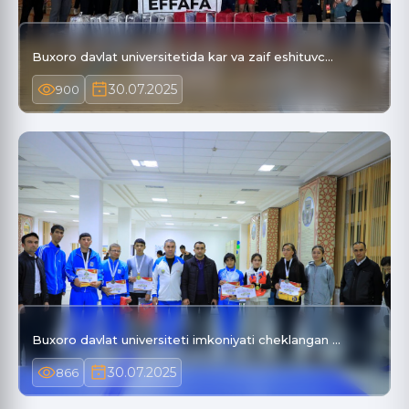
Buxoro davlat universitetida kar va zaif eshituvc…
30.07.2025
900
Buxoro davlat universiteti imkoniyati cheklangan …
30.07.2025
866