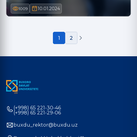
10.01.2024
1009
1
2
(+998) 65 221-30-46
(+998) 65 221-29-06
buxdu_rektor@buxdu.uz