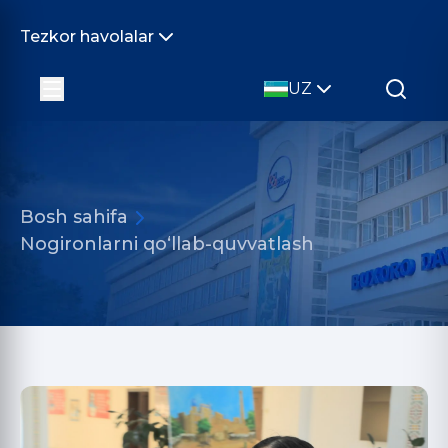
Tezkor havolalar
UZ
Bosh sahifa
Nogironlarni qo‘llab-quvvatlash