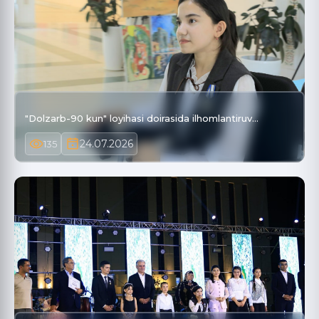
"Dolzarb-90 kun" loyihasi doirasida ilhomlantiruv…
24.07.2026
135