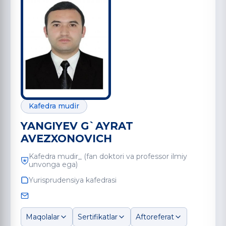
Kafedra mudir
YANGIYEV G`AYRAT
AVEZXONOVICH
Kafedra mudir_ (fan doktori va professor ilmiy
unvonga ega)
Yurisprudensiya kafedrasi
Maqolalar
Sertifikatlar
Aftoreferat