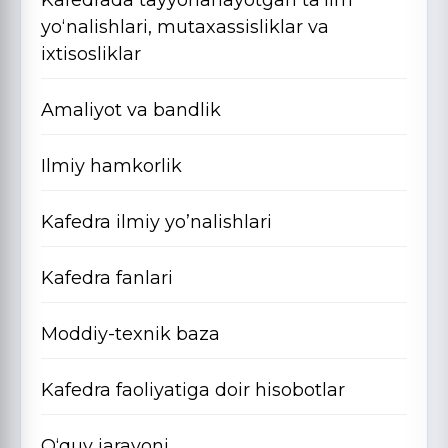
Kafedrada tayyorlanayotgan ta’lim
yo‘nalishlari, mutaxassisliklar va
ixtisosliklar
Amaliyot va bandlik
Ilmiy hamkorlik
Kafedra ilmiy yo’nalishlari
Kafedra fanlari
Moddiy-texnik baza
Kafedra faoliyatiga doir hisobotlar
O‘quv jarayoni