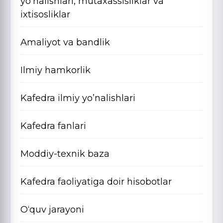
yo‘nalishlari, mutaxassisliklar va
ixtisosliklar
Amaliyot va bandlik
Ilmiy hamkorlik
Kafedra ilmiy yo’nalishlari
Kafedra fanlari
Moddiy-texnik baza
Kafedra faoliyatiga doir hisobotlar
O‘quv jarayoni