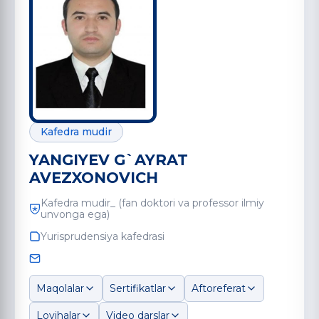
Kafedra mudir
YANGIYEV G`AYRAT
AVEZXONOVICH
Kafedra mudir_ (fan doktori va professor ilmiy
unvonga ega)
Yurisprudensiya kafedrasi
Maqolalar
Sertifikatlar
Aftoreferat
Loyihalar
Video darslar