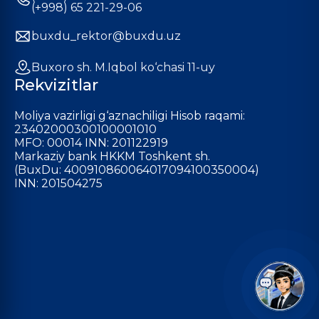
(+998) 65 221-29-06
buxdu_rektor@buxdu.uz
Buxoro sh. M.Iqbol ko‘chasi 11-uy
Rekvizitlar
Moliya vazirligi g‘aznachiligi Hisob raqami:
23402000300100001010
MFO: 00014 INN: 201122919
Markaziy bank HKKM Toshkent sh.
(BuxDu: 400910860064017094100350004)
INN: 201504275