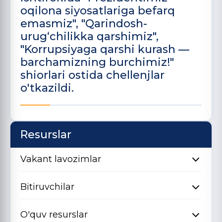
oqilona siyosatlariga befarq
emasmiz", "Qarindosh-
urug‘chilikka qarshimiz",
"Korrupsiyaga qarshi kurash —
barchamizning burchimiz!"
shiorlari ostida chellenjlar
o'tkazildi.
Resurslar
Vakant lavozimlar
Bitiruvchilar
O'quv resurslar