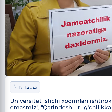
17.11.2025
Universitet ishchi xodimlari ishtiro
emasmiz", "Qarindosh-urug‘chilikka 