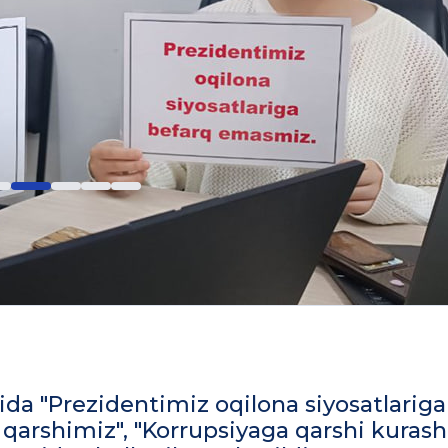
kida "Prezidentimiz oqilona siyosatlarig
qarshimiz", "Korrupsiyaga qarshi kuras