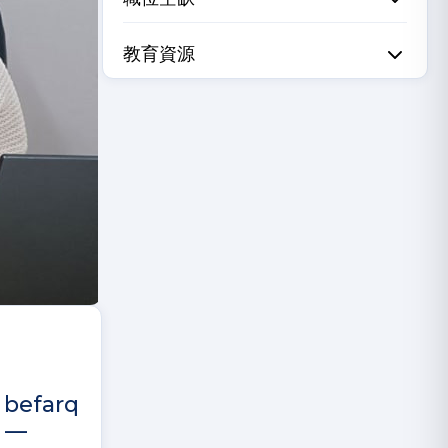
教育資源
a befarq
h —