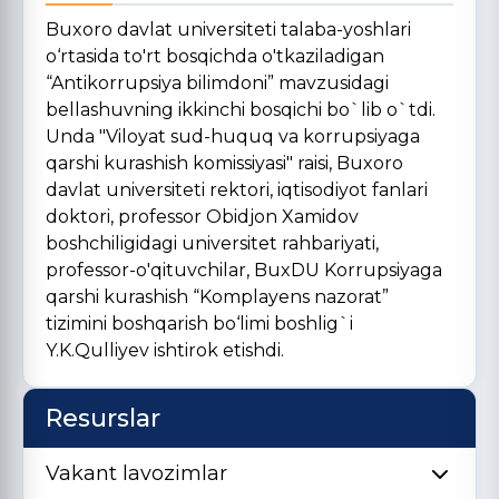
Buxoro davlat universiteti talaba-yoshlari
o‘rtasida to'rt bosqichda o'tkaziladigan
“Antikorrupsiya bilimdoni” mavzusidagi
bellashuvning ikkinchi bosqichi bo`lib o`tdi.
Unda "Viloyat sud-huquq va korrupsiyaga
qarshi kurashish komissiyasi" raisi, Buxoro
davlat universiteti rektori, iqtisodiyot fanlari
doktori, professor Obidjon Xamidov
boshchiligidagi universitet rahbariyati,
professor-o'qituvchilar, BuxDU Korrupsiyaga
qarshi kurashish “Komplayens nazorat”
tizimini boshqarish bo‘limi boshlig`i
Y.K.Qulliyev ishtirok etishdi.
Resurslar
Vakant lavozimlar