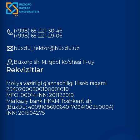
(+998) 65 221-30-46
(+998) 65 221-29-06
buxdu_rektor@buxdu.uz
Buxoro sh. M.Iqbol ko‘chasi 11-uy
Rekvizitlar
Moliya vazirligi g‘aznachiligi Hisob raqami:
23402000300100001010
MFO: 00014 INN: 201122919
Markaziy bank HKKM Toshkent sh.
(BuxDu: 400910860064017094100350004)
INN: 201504275