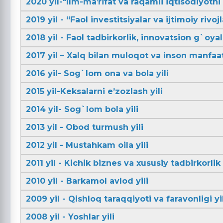
2020 yil-"Ilm-maʼrifat va raqamli iqtisodiyotni r
2019 yil - “Faol investitsiyalar va ijtimoiy rivojl
2018 yil - Faol tadbirkorlik, innovatsion g`oya
2017 yil – Xalq bilan muloqot va inson manfaatl
2016 yil- Sog`lom ona va bola yili
2015 yil-Keksalarni e’zozlash yili
2014 yil- Sog`lom bola yili
2013 yil - Obod turmush yili
2012 yil - Mustahkam oila yili
2011 yil - Kichik biznes va xususiy tadbirkorlik 
2010 yil - Barkamol avlod yili
2009 yil - Qishloq taraqqiyoti va faravonligi yil
2008 yil - Yoshlar yili