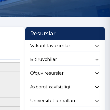
Resurslar
Vakant lavozimlar
Bitiruvchilar
O'quv resurslar
Axborot xavfsizligi
Universitet jurnallari