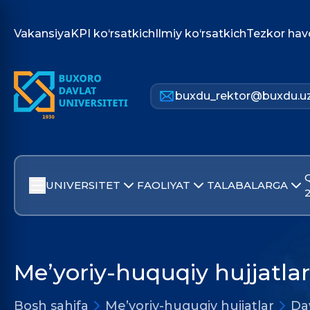
Vakansiya
KPI ko‘rsatkich
Ilmiy ko‘rsatkich
Tezkor hav
buxdu_rektor@buxdu.u
UNIVERSITET
FAOLIYAT
TALABALARGA
Me’yoriy-huquqiy hujjatlar
Bosh sahifa
Me’yoriy-huquqiy hujjatlar
Dav