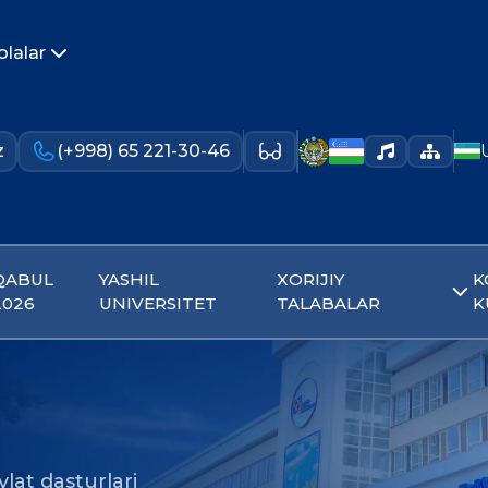
olalar
z
(+998) 65 221-30-46
QABUL
YASHIL
XORIJIY
K
2026
UNIVERSITET
TALABALAR
K
lat dasturlari