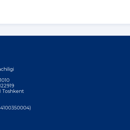
chiligi
1010
122919
 Toshkent
4100350004)