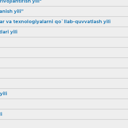
ivojlantirish yili"
anish yili”
lar va texnologiyalarni qo`llab-quvvatlash yili
ari yili
yili
i