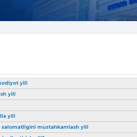
sodiyot yili
sh yili
la yili
li salomatligini mustahkamlash yili