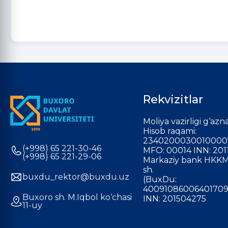
Rekvizitlar
Moliya vazirligi g‘azna
Hisob raqami:
2340200030010000
(+998) 65 221-30-46
MFO: 00014 INN: 201
(+998) 65 221-29-06
Markaziy bank HKKM
sh.
buxdu_rektor@buxdu.uz
(BuxDu:
40091086006401709
Buxoro sh. M.Iqbol ko‘chasi
INN: 201504275
11-uy