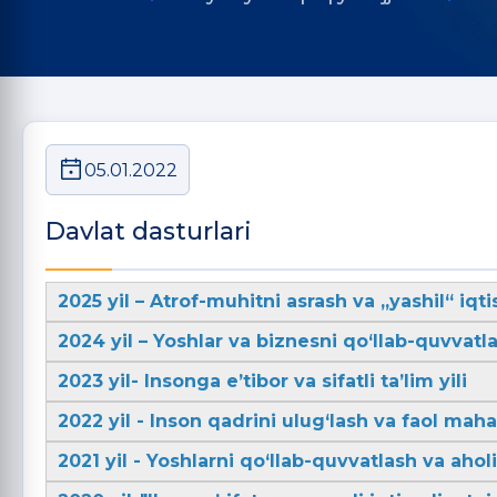
05.01.2022
Davlat dasturlari
2025 yil – Atrof-muhitni asrash va „yashil“ iqti
2024 yil – Yoshlar va biznesni qo‘llab-quvvatla
2023 yil- Insonga e’tibor va sifatli ta’lim yili
2022 yil - Inson qadrini ulug‘lash va faol mahal
2021 yil - Yoshlarni qo‘llab-quvvatlash va aho