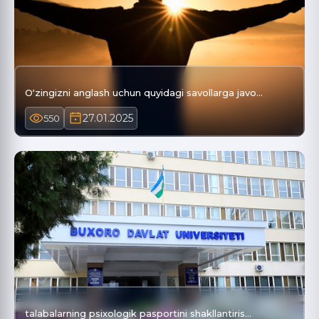
Oʻzingizni anglash uchun quyidagi savollarga javo…
27.01.2025
550
talabalarning psixologik pasportini shakllantiris…