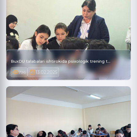
BuxDU talabalari ishtirokida psixologik trening t…
13.02.2025
796