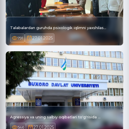
Talabalardan guruhda psixologik iqlimni yaxshilas…
27.01.2025
791
Agressiya va uning salbiy oqibatlari to'g'risida …
27.01.2025
546