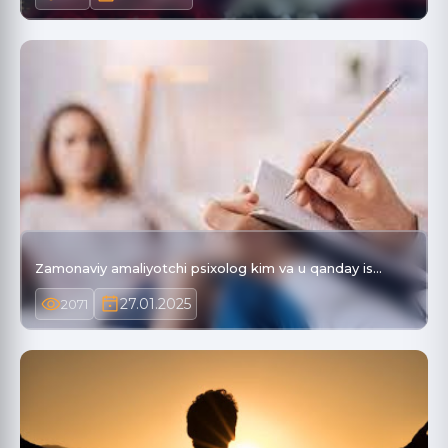
Zamonaviy amaliyotchi psixolog kim va u qanday is…
27.01.2025
2071