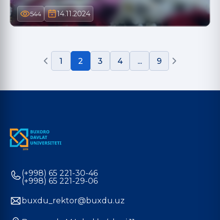
14.11.2024
544
1
2
3
4
...
9
(+998) 65 221-30-46
(+998) 65 221-29-06
buxdu_rektor@buxdu.uz