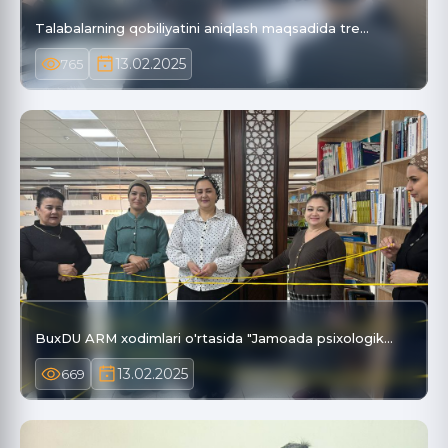
Talabalarning qobiliyatini aniqlash maqsadida tre…
13.02.2025
765
BuxDU ARM xodimlari o'rtasida "Jamoada psixologik…
13.02.2025
669