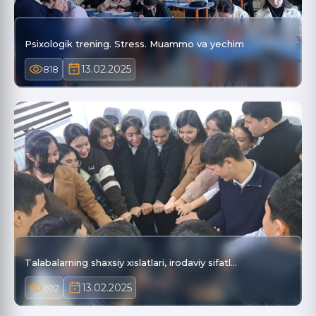
Psixologik trening. Stress. Muammo va yechim
13.02.2025
818
Talabalarning shaxsiy xislatlari, irodaviy sifatl…
13.02.2025
692