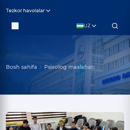
Tezkor havolalar
UZ
Bosh sahifa
Psixolog maslahati