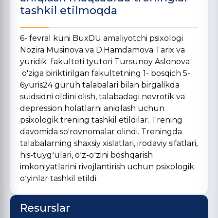
tashkil etilmoqda
6- fevral kuni BuxDU amaliyotchi psixologi
Nozira Musinova va D.Hamdamova Tarix va
yuridik fakulteti tyutori Tursunoy Aslonova
o'ziga biriktirilgan fakultetning 1- bosqich 5-
6yuris24 guruh talabalari bilan birgalikda
suidsidni oldini olish, talabadagi nevrotik va
depression holatlarni aniqlash uchun
psixologik trening tashkil etildilar. Trening
davomida so'rovnomalar olindi. Treningda
talabalarning shaxsiy xislatlari, irodaviy sifatlari,
his-tuygʻulari, oʻz-oʻzini boshqarish
imkoniyatlarini rivojlantirish uchun psixologik
oʻyinlar tashkil etildi.
Resurslar