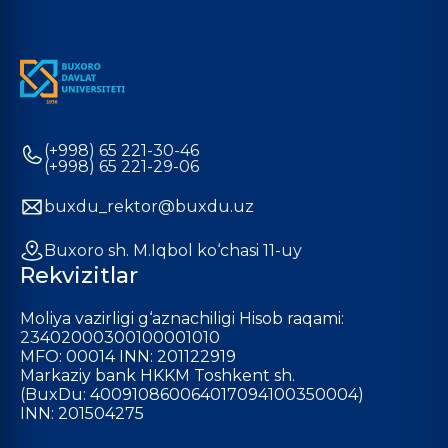
(+998) 65 221-30-46
(+998) 65 221-29-06
buxdu_rektor@buxdu.uz
Buxoro sh. M.Iqbol ko‘chasi 11-uy
Rekvizitlar
Moliya vazirligi g‘aznachiligi Hisob raqami:
23402000300100001010
MFO: 00014 INN: 201122919
Markaziy bank HKKM Toshkent sh.
(BuxDu: 400910860064017094100350004)
INN: 201504275