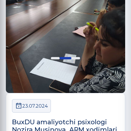
23.07.2024
BuxDU amaliyotchi psixologi
Nozira Musinova ARM xodimlari