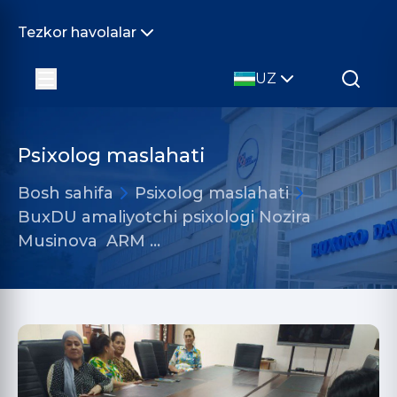
Tezkor havolalar
UZ
Psixolog maslahati
Bosh sahifa
Psixolog maslahati
BuxDU amaliyotchi psixologi Nozira
Musinova ARM …