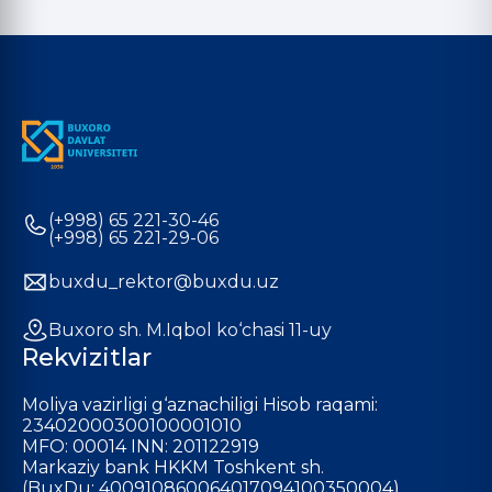
(+998) 65 221-30-46
(+998) 65 221-29-06
buxdu_rektor@buxdu.uz
Buxoro sh. M.Iqbol ko‘chasi 11-uy
Rekvizitlar
Moliya vazirligi g‘aznachiligi Hisob raqami:
23402000300100001010
MFO: 00014 INN: 201122919
Markaziy bank HKKM Toshkent sh.
(BuxDu: 400910860064017094100350004)