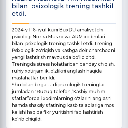
bilan psixologik trening tashkil
etdi.
2024-yil 16- iyul kuni BuxDU amaliyotchi
psixologi Nozira Musinova ARM xodimlari
bilan psixologik trening tashkil etdi. Trening
Psixologik zo'riqish va kasbga doir charchoqni
yengillashtirish mavzusida bo'lib o'tdi.
Treningda stress holatlaridan qanday chiqish,
ruhiy xotirjamlik, o'zlikni anglash haqida
maslahatlar berildi.
Shu bilan birga turli psixologik treninglar
jumladan "Buzuq telefon,“Kasbiy muhim
sifatlar”orqali xodimlarning o'zlarini anglashi
hamda shaxsiy sifatining kasb talablariga mos
kelishi haqida fikr yuritishni faollashtirish
ko'rib chiqildi.