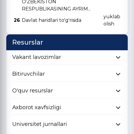
O‘ZBЕKISTON
RЕSPUBLIKASINING AYRIM...
yuklab
26
Davlat haridlari to'g'risida
olish
Resurslar
Vakant lavozimlar
Bitiruvchilar
O'quv resurslar
Axborot xavfsizligi
Universitet jurnallari