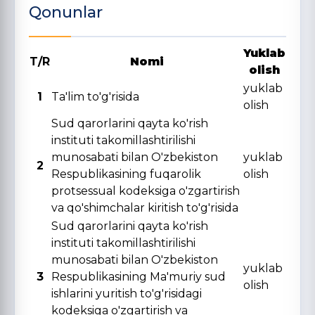
Qonunlar
Yuklab
T/R
Nomi
olish
yuklab
1
Ta'lim to'g'risida
olish
Sud qarorlarini qayta ko'rish
instituti takomillashtirilishi
munosabati bilan O'zbekiston
yuklab
2
Respublikasining fuqarolik
olish
protsessual kodeksiga o'zgartirish
va qo'shimchalar kiritish to'g'risida
Sud qarorlarini qayta ko'rish
instituti takomillashtirilishi
munosabati bilan O'zbekiston
yuklab
3
Respublikasining Ma'muriy sud
olish
ishlarini yuritish to'g'risidagi
kodeksiga o'zgartirish va