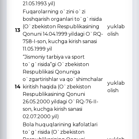
21.05.1993 yil)
Fuqarolarning o`zini o`zi
boshqarish organlari to`g`risida
(O`zbekiston Respublikasining
yuklab
13
Qonuni 14.04.1999 yildagi O`RQ-
olish
758-I-son, kuchga kirish sanasi
11.05.1999 yil
“Jismoniy tarbiya va sport
to`g`risida”gi O`zbekiston
Respublikasi Qonuniga
o`zgartirishlar va qo`shimchalar
yuklab
14
kiritish haqida (O`zbekiston
olish
Respublikasining Qonuni
26.05.2000 yildagi O`RQ-76-II-
son, kuchga kirish sanasi
02.07.2000 yil)
Bola huquqlarining kafolatlari
to`g`risida (O`zbekiston