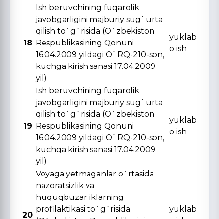
Ish beruvchining fuqarolik
javobgarligini majburiy sug`urta
qilish to`g`risida (O`zbekiston
yuklab
18
Respublikasining Qonuni
olish
16.04.2009 yildagi O`RQ-210-son,
kuchga kirish sanasi 17.04.2009
yil)
Ish beruvchining fuqarolik
javobgarligini majburiy sug`urta
qilish to`g`risida (O`zbekiston
yuklab
19
Respublikasining Qonuni
olish
16.04.2009 yildagi O`RQ-210-son,
kuchga kirish sanasi 17.04.2009
yil)
Voyaga yetmaganlar o`rtasida
nazoratsizlik va
huquqbuzarliklarning
profilaktikasi to`g`risida
yuklab
20