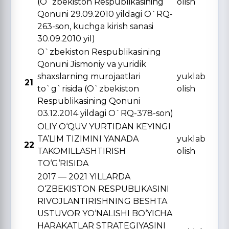
(O`zbekiston Respublikasining
olish
Qonuni 29.09.2010 yildagi O`RQ-
263-son, kuchga kirish sanasi
30.09.2010 yil)
O`zbekiston Respublikasining
Qonuni Jismoniy va yuridik
shaxslarning murojaatlari
yuklab
21
to`g`risida (O`zbekiston
olish
Respublikasining Qonuni
03.12.2014 yildagi O`RQ-378-son)
OLIY O‘QUV YURTIDAN KЕYINGI
TA’LIM TIZIMINI YANADA
yuklab
22
TAKOMILLASHTIRISH
olish
TO‘G‘RISIDA
2017 — 2021 YILLARDA
O‘ZBЕKISTON RЕSPUBLIKASINI
RIVOJLANTIRISHNING BЕSHTA
USTUVOR YO‘NALISHI BO‘YICHA
HARAKATLAR STRATЕGIYASINI