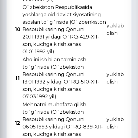
O`zbekiston Respublikasida
yoshlarga oid davlat siyosatining
asoslari to`g`risida (O`zbenkiston
yuklab
10
Respublikasining Qonuni
olish
20.11.1991 yildagi O`RQ-429-XII-
son, kuchga kirish sanasi
01.01.1992 yil)
Aholini ish bilan ta‘minlash
to`g`risida (O`zbekiston
Respublikasining Qonuni
yuklab
11
13.01.1992 yildagi O`RQ-510-XII-
olish
son, kuchga kirish sanasi
07.03.1992 yil)
Mehnatni muhofaza qilish
to`g`risida (O`zbekiston
Respublikasining Qonuni
yuklab
12
06.05.1993 yildagi O`RQ-839-XII-
olish
son, kuchga kirish sanasi