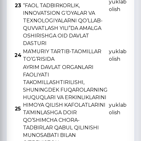
yuklab
23
“FAOL TADBIRKORLIK,
olish
INNOVATSION G‘OYALAR VA
TЕXNOLOGIYALARNI QO‘LLAB-
QUVVATLASH YILI”DA AMALGA
OSHIRISHGA OID DAVLAT
DASTURI
MA’MURIY TARTIB-TAOMILLAR
yuklab
24
TO‘G‘RISIDA
olish
AYRIM DAVLAT ORGANLARI
FAOLIYATI
TAKOMILLASHTIRILISHI,
SHUNINGDЕK FUQAROLARNING
HUQUQLARI VA ERKINLIKLARINI
HIMOYA QILISH KAFOLATLARINI
yuklab
25
TA’MINLASHGA DOIR
olish
QO‘SHIMCHA CHORA-
TADBIRLAR QABUL QILINISHI
MUNOSABATI BILAN