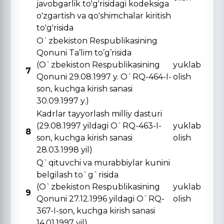
javobgarlik to'g'risidagi kodeksiga
o'zgartish va qo'shimchalar kiritish
to'g'risida
O`zbekiston Respublikasining
Qonuni Ta’lim to’g’risida
(O`zbekiston Respublikasining
yuklab
7
Qonuni 29.08.1997 y. O`RQ-464-I-
olish
son, kuchga kirish sanasi
30.09.1997 y.)
Kadrlar tayyorlash milliy dasturi
(29.08.1997 yildagi O`RQ-463-I-
yuklab
8
son, kuchga kirish sanasi
olish
28.03.1998 yil)
Q`qituvchi va murabbiylar kunini
belgilash to`g`risida
(O`zbekiston Respublikasining
yuklab
9
Qonuni 27.12.1996 yildagi O`RQ-
olish
367-I-son, kuchga kirish sanasi
14.01.1997 yil)