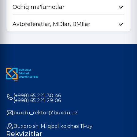
Ochiq ma'lumotlar
Avtoreferatlar, MDlar, BMIlar
(+998) 65 221-30-46
(+998) 65 221-29-06
buxdu_rektor@buxdu.uz
Buxoro sh. M.Iqbol ko‘chasi 11-uy
Rekvizitlar