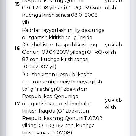
Respublikasining Qonuni
yuklab
15
07.01.2008 yildagi O`RQ-139-son,
olish
kuchga kirish sanasi 08.01.2008
yil)
Kadrlar tayyorlash milliy dasturiga
o`zgartish kiritish to`g`risida
(O`zbekiston Respublikasining
yuklab
16
Qonuni 09.04.2007 yildagi O`RQ-
olish
87-son, kuchga kirish sanasi
10.04.2007 yil)
“O`zbekiston Respublikasida
nogironlarni ijtimoiy himoya qilish
to`g`risida”gi O`zbekiston
Respublikasi Qonuniga
yuklab
17
o`zgartish va qo`shimchalar
olish
kiritish haqida (O`zbekiston
Respublikasining Qonuni 11.07.08
yildagi O`RQ-162-son, kuchga
kirish sanasi 12.07.08)