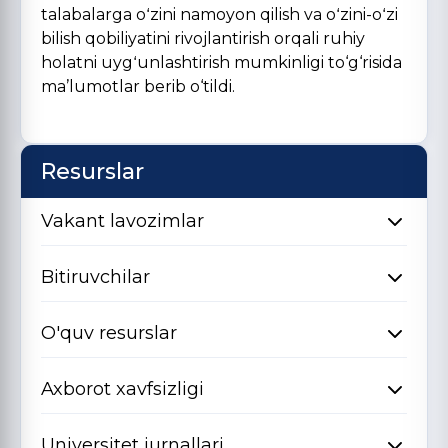
talabalarga oʻzini namoyon qilish va oʻzini-oʻzi
bilish qobiliyatini rivojlantirish orqali ruhiy
holatni uygʻunlashtirish mumkinligi to‘g‘risida
ma’lumotlar berib o‘tildi.
Resurslar
Vakant lavozimlar
Bitiruvchilar
O'quv resurslar
Axborot xavfsizligi
Universitet jurnallari