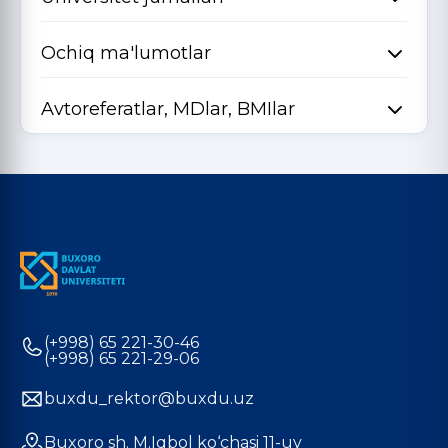
Ochiq ma'lumotlar
Avtoreferatlar, MDlar, BMIlar
(+998) 65 221-30-46
(+998) 65 221-29-06
buxdu_rektor@buxdu.uz
Buxoro sh. M.Iqbol ko‘chasi 11-uy