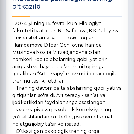
o'tkazildi
2024-yilning 14-fevral kuni Filologiya
fakulteti tyutorlari N.L.Safarova, K.K.Zulfiyeva
universitet amaliyotchi psixologlari
Hamdamova Dilbar Ochilovna hamda
Musinova Nozira Mirzadjanovna bilan
hamkorlikda talabalarning qobiliyatlarini
aniqlash va hayotda o‘z o‘rnini topishga
qaralilgan “Art terapy” mavzusida psixologik
trening tashkil etdilar.
Trening davomida talabalarning qobiliyati va
qiziqishlari so'raldi. Art terapy - sanʼat va
ijodkorlikdan foydalanishga asoslangan
psixoterapiya va psixologik korreksiyaning
yoʻnalishlaridan biri bo'lib, psixoemotsional
holatga ijobiy taʼsir koʻrsatadi.
O'tkazilgan psixologik trening orqali