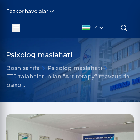
Tezkor havolalar
UZ
Psixolog maslahati
Bosh sahifa
Psixolog maslahati
TTJ talabalari bilan "Art terapy” mavzusida
psixo…