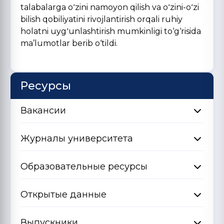
talabalarga oʻzini namoyon qilish va oʻzini-oʻzi
bilish qobiliyatini rivojlantirish orqali ruhiy
holatni uygʻunlashtirish mumkinligi to‘g‘risida
ma’lumotlar berib o‘tildi.
Ресурсы
Вакансии
Журналы университета
Образовательные ресурсы
Открытые данные
Выпускники