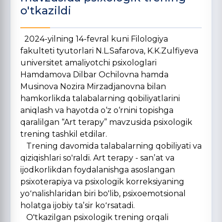
o'tkazildi
2024-yilning 14-fevral kuni Filologiya
fakulteti tyutorlari N.L.Safarova, K.K.Zulfiyeva
universitet amaliyotchi psixologlari
Hamdamova Dilbar Ochilovna hamda
Musinova Nozira Mirzadjanovna bilan
hamkorlikda talabalarning qobiliyatlarini
aniqlash va hayotda o‘z o‘rnini topishga
qaralilgan “Art terapy” mavzusida psixologik
trening tashkil etdilar.
Trening davomida talabalarning qobiliyati va
qiziqishlari so'raldi. Art terapy - sanʼat va
ijodkorlikdan foydalanishga asoslangan
psixoterapiya va psixologik korreksiyaning
yoʻnalishlaridan biri bo'lib, psixoemotsional
holatga ijobiy taʼsir koʻrsatadi.
O'tkazilgan psixologik trening orqali