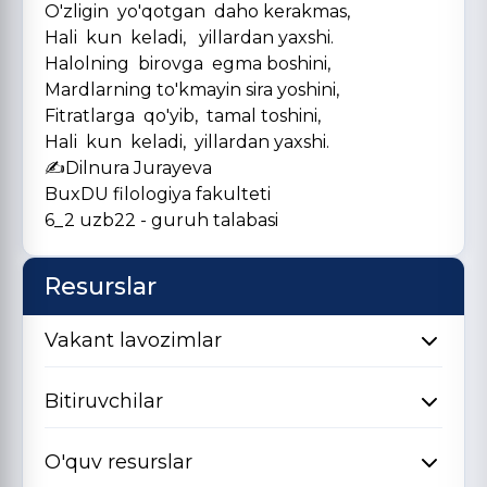
O'zligin yo'qotgan daho kerakmas,
Hali kun keladi, yillardan yaxshi.
Halolning birovga egma boshini,
Mardlarning to'kmayin sira yoshini,
Fitratlarga qo'yib, tamal toshini,
Hali kun keladi, yillardan yaxshi.
✍️Dilnura Jurayeva
BuxDU filologiya fakulteti
6_2 uzb22 - guruh talabasi
Resurslar
Vakant lavozimlar
Bitiruvchilar
O'quv resurslar