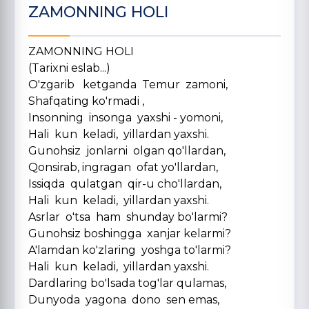
ZAMONNING HOLI
ZAMONNING HOLI
(Tarixni eslab...)
O'zgarib ketganda Temur zamoni,
Shafqating ko'rmadi ,
Insonning insonga yaxshi - yomoni,
Hali kun keladi, yillardan yaxshi.
Gunohsiz jonlarni olgan qo'llardan,
Qonsirab, ingragan ofat yo'llardan,
Issiqda qulatgan qir-u cho'llardan,
Hali kun keladi, yillardan yaxshi.
Asrlar o'tsa ham shunday bo'larmi?
Gunohsiz boshingga xanjar kelarmi?
A'lamdan ko'zlaring yoshga to'larmi?
Hali kun keladi, yillardan yaxshi.
Dardlaring bo'lsada tog'lar qulamas,
Dunyoda yagona dono sen emas,