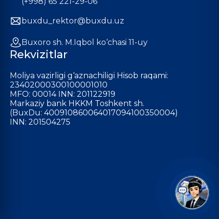
(+998) 65 221-29-06
buxdu_rektor@buxdu.uz
Buxoro sh. M.Iqbol ko‘chasi 11-uy
Rekvizitlar
Moliya vazirligi g‘aznachiligi Hisob raqami:
23402000300100001010
MFO: 00014 INN: 201122919
Markaziy bank HKKM Toshkent sh.
(BuxDu: 400910860064017094100350004)
INN: 201504275