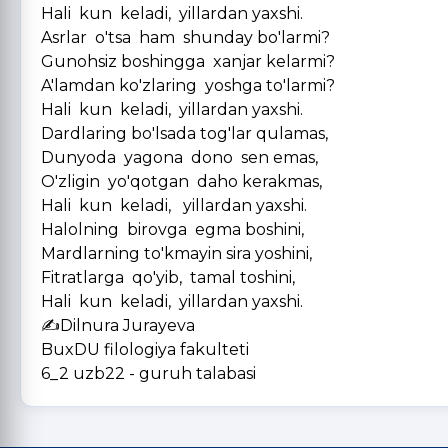
Hali kun keladi, yillardan yaxshi.
Asrlar o'tsa ham shunday bo'larmi?
Gunohsiz boshingga xanjar kelarmi?
A'lamdan ko'zlaring yoshga to'larmi?
Hali kun keladi, yillardan yaxshi.
Dardlaring bo'lsada tog'lar qulamas,
Dunyoda yagona dono sen emas,
O'zligin yo'qotgan daho kerakmas,
Hali kun keladi, yillardan yaxshi.
Halolning birovga egma boshini,
Mardlarning to'kmayin sira yoshini,
Fitratlarga qo'yib, tamal toshini,
Hali kun keladi, yillardan yaxshi.
✍️Dilnura Jurayeva
BuxDU filologiya fakulteti
6_2 uzb22 - guruh talabasi