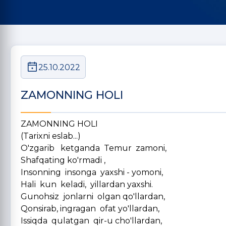
25.10.2022
ZAMONNING HOLI
ZAMONNING HOLI
(Tarixni eslab...)
O'zgarib ketganda Temur zamoni,
Shafqating ko'rmadi ,
Insonning insonga yaxshi - yomoni,
Hali kun keladi, yillardan yaxshi.
Gunohsiz jonlarni olgan qo'llardan,
Qonsirab, ingragan ofat yo'llardan,
Issiqda qulatgan qir-u cho'llardan,