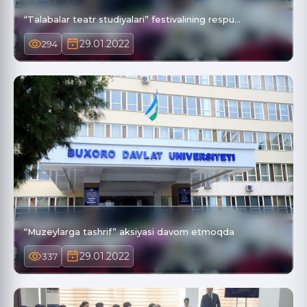
“Talabalar teatr studiyalari” festivalining respu…
29.01.2022
294
“Muzeylarga tashrif” aksiyasi davom etmoqda
29.01.2022
337