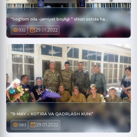
“Sog‘lom oila –jamiyat boyligi ” shiori ostida ha…
29.01.2022
332
“9-MAY – XOTIRA VA QADRLASH KUNI”
29.01.2022
383