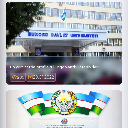
Universitetda profilaktik ogohlantiruv tadbirlari…
29.01.2022
285