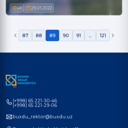
29.01.2022
411
87
88
89
90
91
...
121
(+998) 65 221-30-46
(+998) 65 221-29-06
buxdu_rektor@buxdu.uz