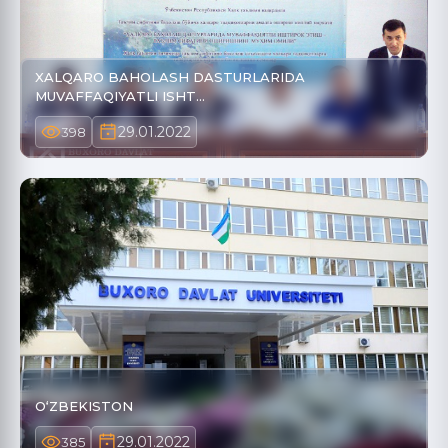
XALQARO BAHOLASH DASTURLARIDA
MUVAFFAQIYATLI ISHT…
29.01.2022
398
O‘ZBEKISTON
29.01.2022
385