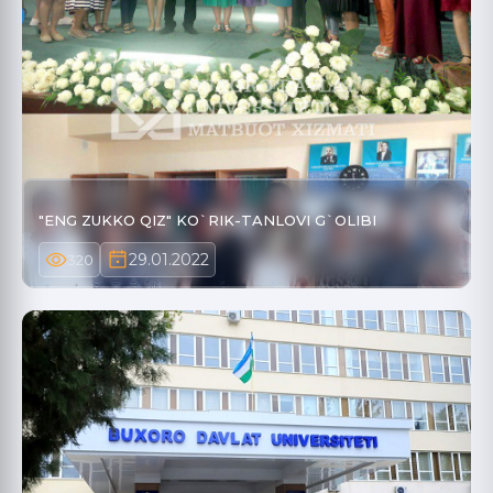
"ENG ZUKKO QIZ" KO`RIK-TANLOVI G`OLIBI
29.01.2022
320