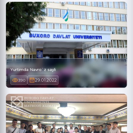
Yurtimda Navro`z sayli
29.01.2022
390