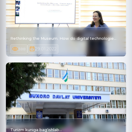
Rethinking the Museum. How do digital technologie…
29.01.2022
388
Turizm kuniga bag‘ishlab...