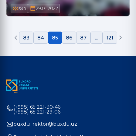
29.01.2022
340
83
84
85
86
87
...
121
(+998) 65 221-30-46
(+998) 65 221-29-06
buxdu_rektor@buxdu.uz