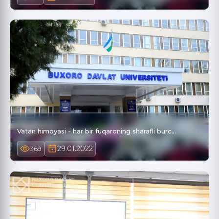
Vatan himoyasi - har bir fuqaroning sharafli burc…
29.01.2022
369