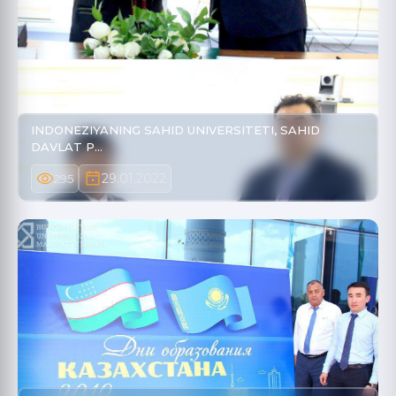
INDONEZIYANING SAHID UNIVERSITETI, SAHID
DAVLAT P…
29.01.2022
295