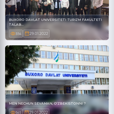
BUXORO DAVLAT UNIVERSITETI TURIZM FAKULTETI
TALAB…
29.01.2022
354
MEN NECHUN SEVAMAN, O‘ZBEKISTONNI ?
29.01.2022
545