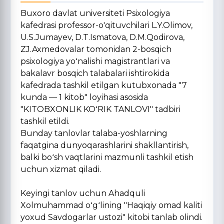
Buxoro davlat universiteti Psixologiya
kafedrasi professor-o'qituvchilari L.Y.Olimov,
U.S.Jumayev, D.T.Ismatova, D.M.Qodirova,
ZJ.Axmedovalar tomonidan 2-bosqich
psixologiya yoʻnalishi magistrantlari va
bakalavr bosqich talabalari ishtirokida
kafedrada tashkil etilgan kutubxonada "7
kunda — 1 kitob" loyihasi asosida
"KITOBXONLIK KOʻRIK TANLOVI" tadbiri
tashkil etildi.
Bunday tanlovlar talaba-yoshlarning
faqatgina dunyoqarashlarini shakllantirish,
balki boʻsh vaqtlarini mazmunli tashkil etish
uchun xizmat qiladi.
Keyingi tanlov uchun Ahadquli
Xolmuhammad oʻgʻlining "Haqiqiy omad kaliti
yoxud Savdogarlar ustozi" kitobi tanlab olindi.