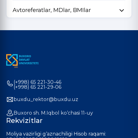
Avtoreferatlar, MDlar, BMIlar
(+998) 65 221-30-46
(+998) 65 221-29-06
buxdu_rektor@buxdu.uz
Buxoro sh. M.Iqbol ko‘chasi 11-uy
Rekvizitlar
Moliya vazirligi g‘aznachiligi Hisob raqami: