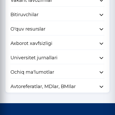
Vakant lavozimlar
Bitiruvchilar
O'quv resurslar
Axborot xavfsizligi
Universitet jurnallari
Ochiq ma'lumotlar
Avtoreferatlar, MDlar, BMIlar