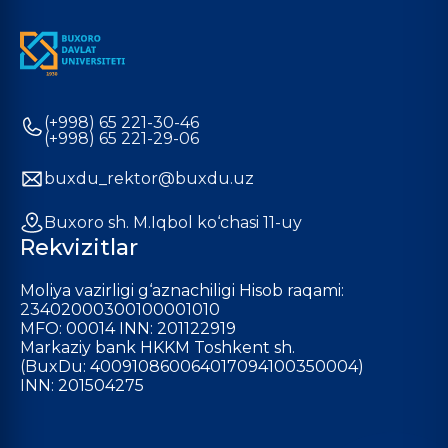
(+998) 65 221-30-46
(+998) 65 221-29-06
buxdu_rektor@buxdu.uz
Buxoro sh. M.Iqbol ko‘chasi 11-uy
Rekvizitlar
Moliya vazirligi g‘aznachiligi Hisob raqami:
23402000300100001010
MFO: 00014 INN: 201122919
Markaziy bank HKKM Toshkent sh.
(BuxDu: 400910860064017094100350004)
INN: 201504275