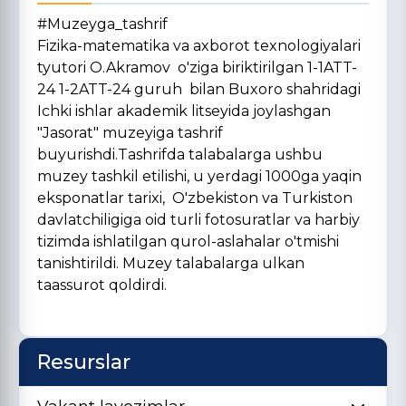
#Muzeyga_tashrif
Fizika-matematika va axborot texnologiyalari
tyutori O.Akramov o'ziga biriktirilgan 1-1ATT-
24 1-2ATT-24 guruh bilan Buxoro shahridagi
Ichki ishlar akademik litseyida joylashgan
"Jasorat" muzeyiga tashrif
buyurishdi.Tashrifda talabalarga ushbu
muzey tashkil etilishi, u yerdagi 1000ga yaqin
eksponatlar tarixi, O'zbekiston va Turkiston
davlatchiligiga oid turli fotosuratlar va harbiy
tizimda ishlatilgan qurol-aslahalar o'tmishi
tanishtirildi. Muzey talabalarga ulkan
taassurot qoldirdi.
Resurslar