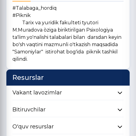
#Talabaga_hordiq
#Piknik
Tarix va yuridik fakulteti tyutori
M.Muradova òziga biriktirilgan Psixologiya
ta'lim yo'nalishi talabalari bilan darsdan keyin
bo'sh vaqtini mazmunli o'tkazish maqsadida
"Samoniylar" istirohat bog'ida piknik tashkil
qilindi.
Resurslar
Vakant lavozimlar
Bitiruvchilar
O'quv resurslar