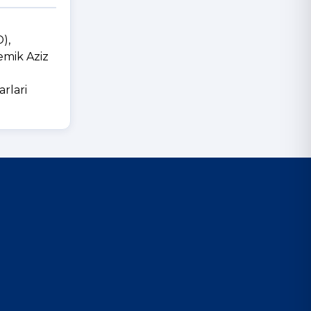
D),
emik Aziz
rlari