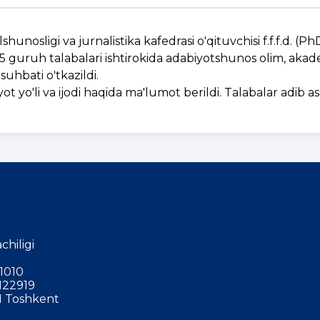
unosligi va jurnalistika kafedrasi o'qituvchisi f.f.f.d. (Ph
 guruh talabalari ishtirokida adabiyotshunos olim, akad
hbati o'tkazildi.
'li va ijodi haqida ma'lumot berildi. Talabalar adib asa
chiligi
1010
122919
 Toshkent