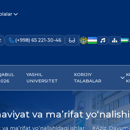
olalar
z
(+998) 65 221-30-46
QABUL
YASHIL
XORIJIY
K
2026
UNIVERSITET
TALABALAR
K
aviyat va ma’rifat yo‘nalishi
 va ma’rifat yo‘nalishidagi ishlar
#Aziz_Qayum