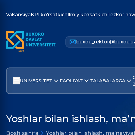
Vakansiya
KPI ko‘rsatkich
Ilmiy ko‘rsatkich
Tezkor hav
buxdu_rektor@buxdu.u
UNIVERSITET
FAOLIYAT
TALABALARGA
Yoshlar bilan ishlash, ma’n
Bosh sahifa
Yoshlar bilan ishlash, ma’naviyat