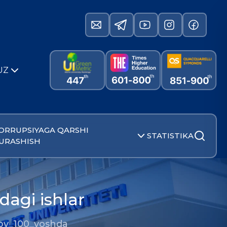
UZ
ORRUPSIYAGA QARSHI
STATISTIKA
URASHISH
dagi ishlar
ov_100_yoshda