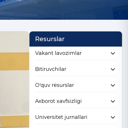
Resurslar
Vakant lavozimlar
Bitiruvchilar
O'quv resurslar
Axborot xavfsizligi
Universitet jurnallari