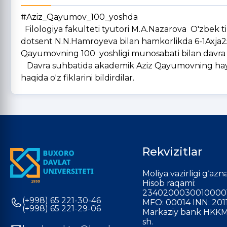
#Aziz_Qayumov_100_yoshda
Filologiya fakulteti tyutori M.A.Nazarova O'zbek tilsh
dotsent N.N.Hamroyeva bilan hamkorlikda 6-1Axja25
Qayumovning 100 yoshligi munosabati bilan davra su
Davra suhbatida akademik Aziz Qayumovning hayot yo
haqida o'z fiklarini bildirdilar.
Rekvizitlar
Moliya vazirligi g‘azna
Hisob raqami:
2340200030010000
(+998) 65 221-30-46
MFO: 00014 INN: 201
(+998) 65 221-29-06
Markaziy bank HKKM
sh.