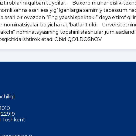
iztiroblarini qalban tuydilar. Buxoro muhandislik-texn
 nomli sahna asari esa yig‘ilganlarga samimiy tabassum ha
sari bir ovozdan “Eng yaxshi spektakl” deya e‘tirof qilin
or nominatsiyalar bo‘yicha rag‘batlantirildi. Unversitetni
takchi” nominatsiyasining topshirilishi shular jumlasidan
bosqichida ishtirok etadi.Obid QO‘LDOShOV
chiligi
1010
122919
 Toshkent