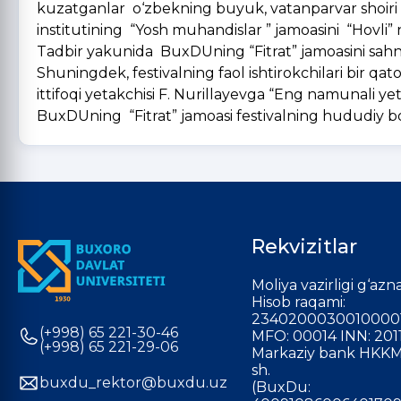
kuzatganlar o‘zbekning buyuk, vatanparvar shoiri 
institutining “Yosh muhandislar ” jamoasini “Hovli”
Tadbir yakunida BuxDUning “Fitrat” jamoasini sahna a
Shuningdek, festivalning faol ishtirokchilari bir qat
ittifoqi yetakchisi F. Nurillayevga “Eng namunali ye
BuxDUning “Fitrat” jamoasi festivalning hududiy 
Rekvizitlar
Moliya vazirligi g‘azna
Hisob raqami:
2340200030010000
(+998) 65 221-30-46
MFO: 00014 INN: 201
(+998) 65 221-29-06
Markaziy bank HKKM
sh.
buxdu_rektor@buxdu.uz
(BuxDu: