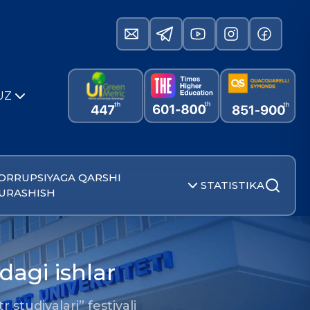
UZ
ORRUPSIYAGA QARSHI
STATISTIKA
URASHISH
dagi ishlar
r studiyalari” festivali