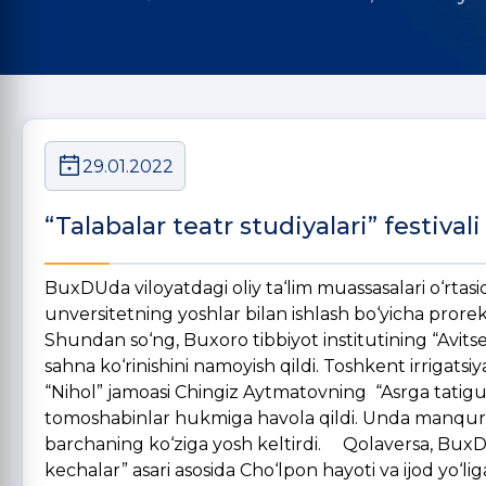
29.01.2022
“Talabalar teatr studiyalari” festivali
BuxDUda viloyatdagi oliy ta‘lim muassasalari o‘rtasida 
unversitetning yoshlar bilan ishlash bo‘yicha prorek
Shundan so‘ng, Buxoro tibbiyot institutining “Avitse
sahna ko‘rinishini namoyish qildi. Toshkent irrigatsiy
“Nihol” jamoasi Chingiz Aytmatovning “Asrga tatigul
tomoshabinlar hukmiga havola qildi. Unda manqurtlik
barchaning ko‘ziga yosh keltirdi. Qolaversa, Bu
kechalar” asari asosida Cho‘lpon hayoti va ijod yo‘li