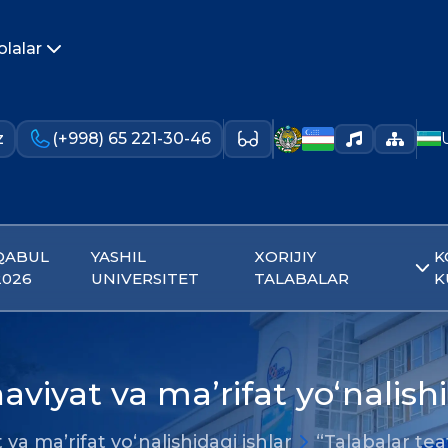
olalar
z
(+998) 65 221-30-46
QABUL
YASHIL
XORIJIY
K
2026
UNIVERSITET
TALABALAR
K
aviyat va ma’rifat yo‘nalishi
 va ma’rifat yo‘nalishidagi ishlar
“Talabalar teat