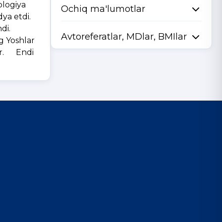
ologiya
Ochiq ma'lumotlar
dya etdi.
di.
Avtoreferatlar, MDlar, BMIlar
ng Yoshlar
dir. Endi