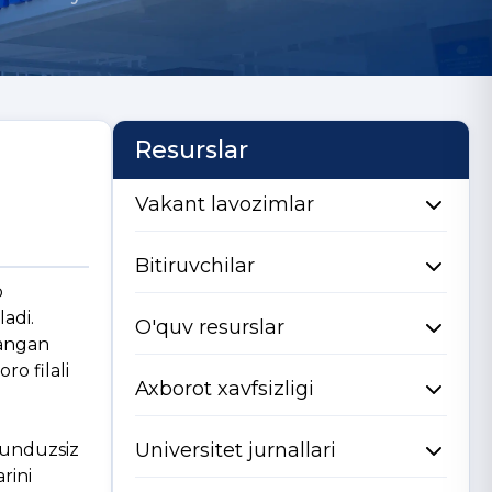
Resurslar
Vakant lavozimlar
Bitiruvchilar
b
ladi.
O'quv resurslar
langan
ro filali
Axborot xavfsizligi
Universitet jurnallari
Kunduzsiz
rini