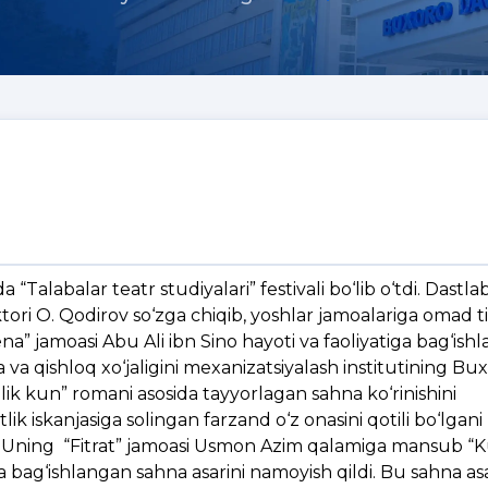
“Talabalar teatr studiyalari” festivali bo‘lib o‘tdi. Dastla
tori O. Qodirov so‘zga chiqib, yoshlar jamoalariga omad ti
na” jamoasi Abu Ali ibn Sino hayoti va faoliyatiga bag‘ish
a va qishloq xo‘jaligini mexanizatsiyalash institutining Buxo
ik kun” romani asosida tayyorlagan sahna ko‘rinishini
 iskanjasiga solingan farzand o‘z onasini qotili bo‘lgani
xDUning “Fitrat” jamoasi Usmon Azim qalamiga mansub “
ga bag‘ishlangan sahna asarini namoyish qildi. Bu sahna asa