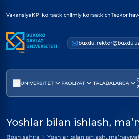
Vakansiya
KPI ko‘rsatkich
Ilmiy ko‘rsatkich
Tezkor hav
buxdu_rektor@buxdu.u
UNIVERSITET
FAOLIYAT
TALABALARGA
Yoshlar bilan ishlash, ma’n
Bosh sahifa
Yoshlar bilan ishlash, ma’naviyat