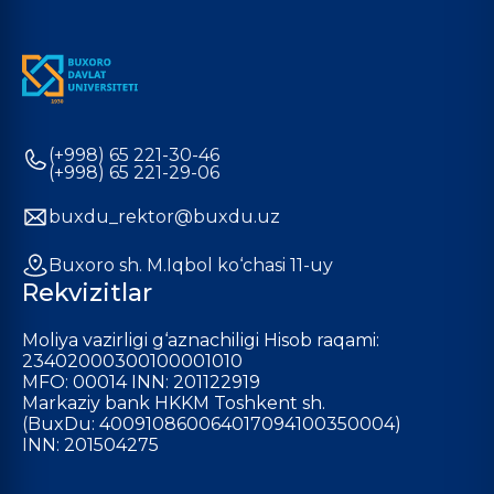
(+998) 65 221-30-46
(+998) 65 221-29-06
buxdu_rektor@buxdu.uz
Buxoro sh. M.Iqbol ko‘chasi 11-uy
Rekvizitlar
Moliya vazirligi g‘aznachiligi Hisob raqami:
23402000300100001010
MFO: 00014 INN: 201122919
Markaziy bank HKKM Toshkent sh.
(BuxDu: 400910860064017094100350004)
INN: 201504275