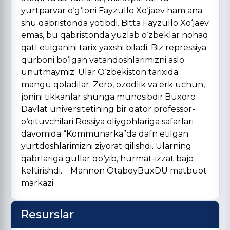
yurtparvar o‘g‘loni Fayzullo Xo‘jaev ham ana
shu qabristonda yotibdi. Bitta Fayzullo Xo‘jaev
emas, bu qabristonda yuzlab o‘zbeklar nohaq
qatl etilganini tarix yaxshi biladi. Biz repressiya
qurboni bo‘lgan vatandoshlarimizni aslo
unutmaymiz. Ular O‘zbekiston tarixida
mangu qoladilar. Zero, ozodlik va erk uchun,
jonini tikkanlar shunga munosibdir.Buxoro
Davlat universitetining bir qator professor-
o‘qituvchilari Rossiya oliygohlariga safarlari
davomida “Kommunarka”da dafn etilgan
yurtdoshlarimizni ziyorat qilishdi. Ularning
qabrlariga gullar qo‘yib, hurmat-izzat bajo
keltirishdi. Mannon OtaboyBuxDU matbuot
markazi
Resurslar