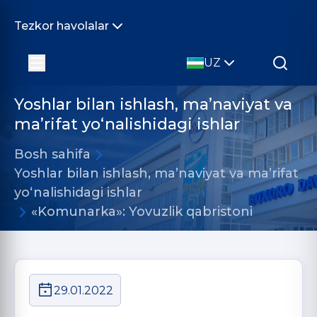
Tezkor havolalar
UZ
Yoshlar bilan ishlash, ma’naviyat va
ma’rifat yo‘nalishidagi ishlar
Bosh sahifa
Yoshlar bilan ishlash, ma’naviyat va ma’rifat
yo‘nalishidagi ishlar
«Komunarka»: Yovuzlik qabristoni
29.01.2022