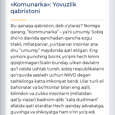
«Komunarka»: Yovuzlik
qabristoni
Bu qanaqa qabriston, deb o‘ylarsiz? Nomiga
qarang, “Kommunarka” – ya’ni umumiy. Sobiq
sho‘ro davrida qanchadan-qancha ezgu
tilakli, millatparvar, yurtparvar insonlar ana
shu “umumiy” maydonda qatl etilgan. Eng
yomoni gunohing bormi, yo‘qmi hech kimni
qiziqtirmagan.Stalin bunday ulkan davlatni
qo‘l ostida ushlab turish, sobiq respublikalarni
qo‘rquvda saqlash uchun NKVD degan
tashkilotga katta imkoniyat berdi. Ular turli xil
bahonalar va bo‘htonlar bilan eng aqlli,
bilimdon va zukko insonlarni (millatidan
qat’iy-nazar) badnom qilib “xalq dushmani”
sifatida qatl etardilar.Hech qanday advakatga,
guvohga va shikoyatga ham o‘rin yo‘q edi.