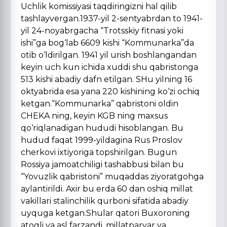
Uchlik komissiyasi taqdiringizni hal qilib
tashlayvergan.1937-yil 2-sentyabrdan to 1941-
yil 24-noyabrgacha “Trotsskiy fitnasi yoki
ishi”ga bog‘lab 6609 kishi “Kommunarka”da
otib o‘ldirilgan. 1941 yil urish boshlangandan
keyin uch kun ichida xuddi shu qabristonga
513 kishi abadiy dafn etilgan. SHu yilning 16
oktyabrida esa yana 220 kishining ko‘zi ochiq
ketgan.“Kommunarka” qabristoni oldin
CHEKA ning, keyin KGB ning maxsus
qo‘riqlanadigan hududi hisoblangan. Bu
hudud faqat 1999-yildagina Rus Proslov
cherkovi ixtiyoriga topshirilgan. Bugun
Rossiya jamoatchiligi tashabbusi bilan bu
“Yovuzlik qabristoni” muqaddas ziyoratgohga
aylantirildi. Axir bu erda 60 dan oshiq millat
vakillari stalinchilik qurboni sifatida abadiy
uyquga ketgan.Shular qatori Buxoroning
atoqli va asl farzandi, millatparvar va