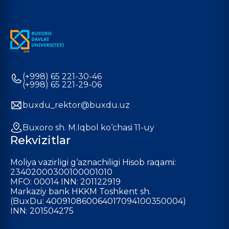
(+998) 65 221-30-46
(+998) 65 221-29-06
buxdu_rektor@buxdu.uz
Buxoro sh. M.Iqbol ko‘chasi 11-uy
Rekvizitlar
Moliya vazirligi g‘aznachiligi Hisob raqami:
23402000300100001010
MFO: 00014 INN: 201122919
Markaziy bank HKKM Toshkent sh.
(BuxDu: 400910860064017094100350004)
INN: 201504275