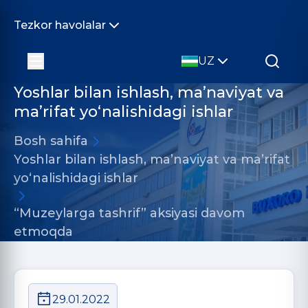
Tezkor havolalar
UZ
Yoshlar bilan ishlash, ma’naviyat va
ma’rifat yo‘nalishidagi ishlar
Bosh sahifa
Yoshlar bilan ishlash, ma’naviyat va ma’rifat
yo‘nalishidagi ishlar
“Muzeylarga tashrif” aksiyasi davom
etmoqda
29.01.2022