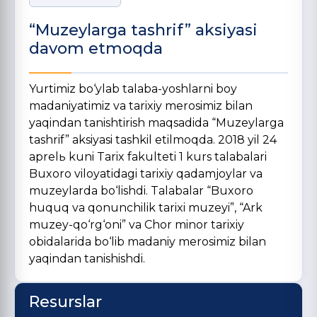
“Muzeylarga tashrif” aksiyasi
davom etmoqda
Yurtimiz bo‘ylab talaba-yoshlarni boy
madaniyatimiz va tarixiy merosimiz bilan
yaqindan tanishtirish maqsadida “Muzeylarga
tashrif” aksiyasi tashkil etilmoqda. 2018 yil 24
aprelь kuni Tarix fakulteti 1 kurs talabalari
Buxoro viloyatidagi tarixiy qadamjoylar va
muzeylarda bo‘lishdi. Talabalar “Buxoro
huquq va qonunchilik tarixi muzeyi”, “Ark
muzey-qo‘rg‘oni” va Chor minor tarixiy
obidalarida bo‘lib madaniy merosimiz bilan
yaqindan tanishishdi.
Resurslar