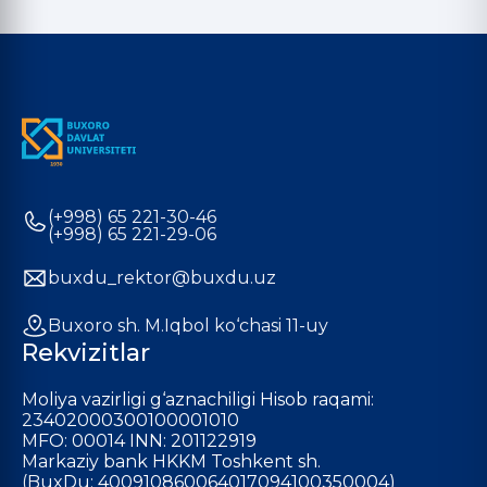
(+998) 65 221-30-46
(+998) 65 221-29-06
buxdu_rektor@buxdu.uz
Buxoro sh. M.Iqbol ko‘chasi 11-uy
Rekvizitlar
Moliya vazirligi g‘aznachiligi Hisob raqami:
23402000300100001010
MFO: 00014 INN: 201122919
Markaziy bank HKKM Toshkent sh.
(BuxDu: 400910860064017094100350004)