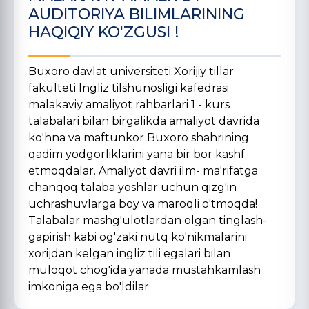
AUDITORIYA BILIMLARINING
HAQIQIY KO'ZGUSI !
Buxoro davlat universiteti Xorijiy tillar
fakulteti Ingliz tilshunosligi kafedrasi
malakaviy amaliyot rahbarlari 1 - kurs
talabalari bilan birgalikda amaliyot davrida
ko'hna va maftunkor Buxoro shahrining
qadim yodgorliklarini yana bir bor kashf
etmoqdalar. Amaliyot davri ilm- ma'rifatga
chanqoq talaba yoshlar uchun qizg'in
uchrashuvlarga boy va maroqli o'tmoqda!
Talabalar mashg'ulotlardan olgan tinglash-
gapirish kabi og'zaki nutq ko'nikmalarini
xorijdan kelgan ingliz tili egalari bilan
muloqot chog'ida yanada mustahkamlash
imkoniga ega bo'ldilar.