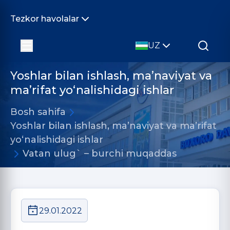
Tezkor havolalar
UZ
Yoshlar bilan ishlash, ma’naviyat va
ma’rifat yo‘nalishidagi ishlar
Bosh sahifa
Yoshlar bilan ishlash, ma’naviyat va ma’rifat
yo‘nalishidagi ishlar
Vatan ulug` – burchi muqaddas
29.01.2022