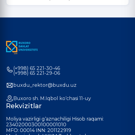
(+998) 65 221-30-46
(+998) 65 221-29-06
buxdu_rektor@buxdu.uz
Buxoro sh. M.Iqbol ko‘chasi 11-uy
Rekvizitlar
Moliya vazirligi g‘aznachiligi Hisob raqami:
23402000300100001010
MFO: 00014 INN: 201122919