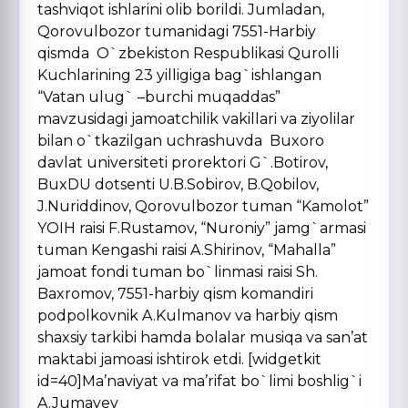
tashviqot ishlarini olib borildi. Jumladan,
Qorovulbozor tumanidagi 7551-Harbiy
qismda O`zbekiston Respublikasi Qurolli
Kuchlarining 23 yilligiga bag`ishlangan
“Vatan ulug` –burchi muqaddas”
mavzusidagi jamoatchilik vakillari va ziyolilar
bilan o`tkazilgan uchrashuvda Buxoro
davlat universiteti prorektori G`.Botirov,
BuxDU dotsenti U.B.Sobirov, B.Qobilov,
J.Nuriddinov, Qorovulbozor tuman “Kamolot”
YOIH raisi F.Rustamov, “Nuroniy” jamg`armasi
tuman Kengashi raisi A.Shirinov, “Mahalla”
jamoat fondi tuman bo`linmasi raisi Sh.
Baxromov, 7551-harbiy qism komandiri
podpolkovnik A.Kulmanov va harbiy qism
shaxsiy tarkibi hamda bolalar musiqa va san’at
maktabi jamoasi ishtirok etdi. [widgetkit
id=40]Ma’naviyat va ma’rifat bo`limi boshlig`i
A.Jumayev