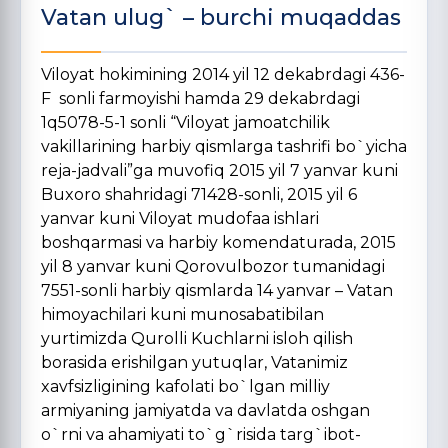
Vatan ulug` – burchi muqaddas
Viloyat hokimining 2014 yil 12 dekabrdagi 436-
F sonli farmoyishi hamda 29 dekabrdagi
1q5078-5-1 sonli “Viloyat jamoatchilik
vakillarining harbiy qismlarga tashrifi bo`yicha
reja-jadvali”ga muvofiq 2015 yil 7 yanvar kuni
Buxoro shahridagi 71428-sonli, 2015 yil 6
yanvar kuni Viloyat mudofaa ishlari
boshqarmasi va harbiy komendaturada, 2015
yil 8 yanvar kuni Qorovulbozor tumanidagi
7551-sonli harbiy qismlarda 14 yanvar – Vatan
himoyachilari kuni munosabatibilan
yurtimizda Qurolli Kuchlarni isloh qilish
borasida erishilgan yutuqlar, Vatanimiz
xavfsizligining kafolati bo`lgan milliy
armiyaning jamiyatda va davlatda oshgan
o`rni va ahamiyati to`g`risida targ`ibot-