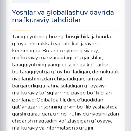
Yoshlar va globallashuv davrida
mafkuraviy tahdidlar
Taraqqiyotning hozirgi bosqichida jahonda
g`oyat murakkab va tahlikali jarayon
kechmoqda. Bular dunyoning siyosiy,
mafkuraviy manzarasidagi o`zgarishlar,
taraqqiyotning yangi bosqichga ko`tarlishi,
bu taraqqiyotga g`ov bo`ladigan, demokratik
rivojlanishni izdan chiqaradigan, jamiyat
barqarorligiga rahna soladigan g`oyaviy-
mafkuraviy to`siqlarning paydo bo`lii bilan
izohlanadi.Oqibatda tili, dini, e’tiqodidan
qat’iynazar, insonning erkin bo`lib yashashiga
qarshi qaratilgan, uning ruhiy dunyosini izdan
chiqarish maqsadini ko`zlaydigan g`oyaviy,
mafkuraviy va informatsion xurujni