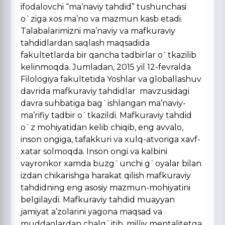
ifodalovchi “ma’naviy tahdid” tushunchasi
o`ziga xos ma’no va mazmun kasb etadi.
Talabalarimizni ma’naviy va mafkuraviy
tahdidlardan saqlash maqsadida
fakultetlarda bir qancha tadbirlar o`tkazilib
kelinmoqda. Jumladan, 2015 yil 12-fevralda
Filologiya fakultetida Yoshlar va globallashuv
davrida mafkuraviy tahdidlar mavzusidagi
davra suhbatiga bag`ishlangan ma’naviy-
ma’rifiy tadbir o`tkazildi. Mafkuraviy tahdid
o`z mohiyatidan kelib chiqib, eng avvalo,
inson ongiga, tafakkuri va xulq-atvoriga xavf-
xatar solmoqda. Inson ongi va kalbini
vayronkor xamda buzg`unchi g`oyalar bilan
izdan chikarishga harakat qilish mafkuraviy
tahdidning eng aso­siy mazmun-mohiyatini
belgilaydi. Mafkuraviy tahdid muayyan
jamiyat a’zolarini yagona maqsad va
muddaolardan chalg`itib, mil­liy mentalitetga