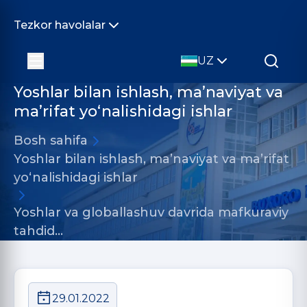
Tezkor havolalar
UZ
Yoshlar bilan ishlash, ma’naviyat va
ma’rifat yo‘nalishidagi ishlar
Bosh sahifa
Yoshlar bilan ishlash, ma’naviyat va ma’rifat
yo‘nalishidagi ishlar
Yoshlar va globallashuv davrida mafkuraviy
tahdid…
29.01.2022