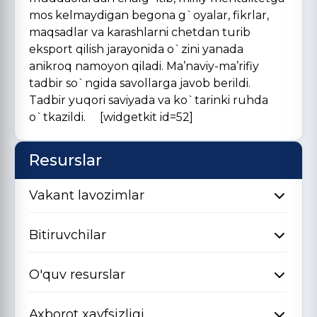
mos kelmaydigan begona g`oyalar, fikrlar,
maq­sadlar va karashlarni chetdan turib
eksport qilish jarayonida o`zini yanada
anikroq namoyon qiladi. Ma’naviy-ma’rifiy
tadbir so`ngida savollarga javob berildi.
Tadbir yuqori saviyada va ko`tarinki ruhda
o`tkazildi. [widgetkit id=52]
Resurslar
Vakant lavozimlar
Bitiruvchilar
O'quv resurslar
Axborot xavfsizligi