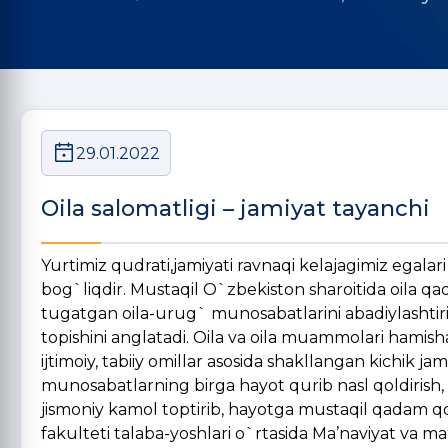
29.01.2022
Oila salomatligi – jamiyat tayanchi
Yurtimiz qudrati,jamiyati ravnaqi kelajagimiz egala
bog`liqdir. Mustaqil O`zbekiston sharoitida oila qad
tugatgan oila-urug` munosabatlarini abadiylashtiris
topishini anglatadi. Oila va oila muammolari hamish
ijtimoiy, tabiiy omillar asosida shakllangan kichik j
munosabatlarning birga hayot qurib nasl qoldirish, 
jismoniy kamol toptirib, hayotga mustaqil qadam qo`
fakulteti talaba-yoshlari o`rtasida Ma’naviyat va ma