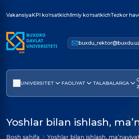
Vakansiya
KPI ko‘rsatkich
Ilmiy ko‘rsatkich
Tezkor hav
buxdu_rektor@buxdu.u
UNIVERSITET
FAOLIYAT
TALABALARGA
Yoshlar bilan ishlash, ma’n
Bosh sahifa
Yoshlar bilan ishlash, ma’naviyat