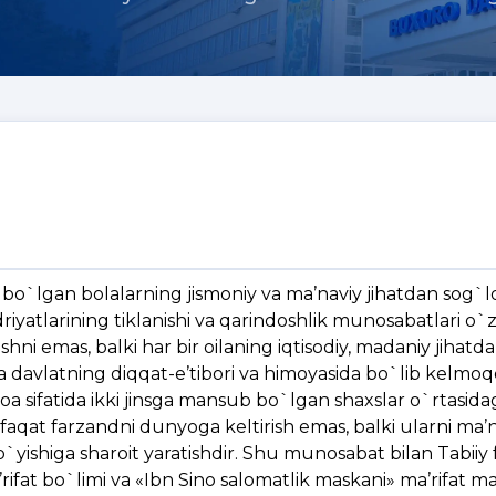
ri bo`lgan bolalarning jismoniy va ma’naviy jihatdan sog`
riyatlarining tiklanishi va qarindoshlik munosabatlari o`
hni emas, balki har bir oilaning iqtisodiy, madaniy jihatd
a davlatning diqqat-e’tibori va himoyasida bo`lib kelmoqd
amoa sifatida ikki jinsga mansub bo`lgan shaxslar o`rtasida
faqat farzandni dunyoga keltirish emas, balki ularni ma’n
yishiga sharoit yaratishdir. Shu munosabat bilan Tabiiy 
’rifat bo`limi va «Ibn Sino salomatlik maskani» ma’rifat m