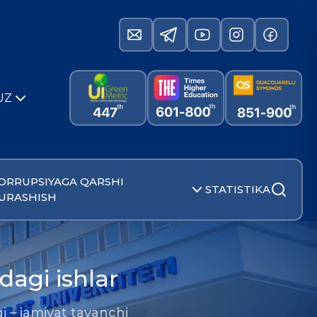
UZ
ORRUPSIYAGA QARSHI
STATISTIKA
URASHISH
dagi ishlar
gi – jamiyat tayanchi