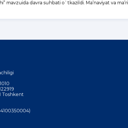
hi” mavzuida davra suhbati o`tkazildi. Ma’naviyat va ma’ri
chiligi
1010
122919
 Toshkent
4100350004)