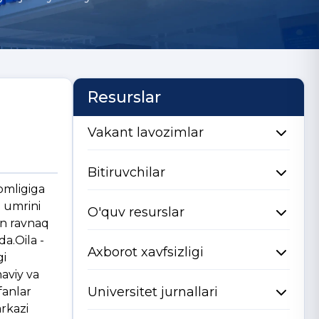
Resurslar
Vakant lavozimlar
Bitiruvchilar
lomligiga
z umrini
O'quv resurslar
an ravnaq
a.Oila -
Axborot xavfsizligi
gi
aviy va
Universitet jurnallari
fanlar
arkazi