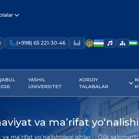
olalar
z
(+998) 65 221-30-46
QABUL
YASHIL
XORIJIY
K
2026
UNIVERSITET
TALABALAR
K
aviyat va ma’rifat yo‘nalishi
 va ma’rifat yo‘nalishidagi ishlar
Oila salomatli