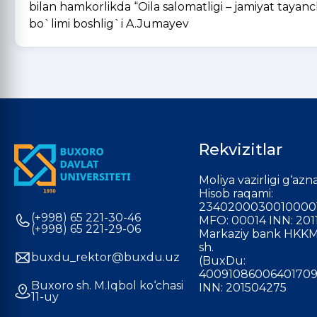
bilan hamkorlikda “Oila salomatligi – jamiyat tayanc
bo`limi boshlig`i A.Jumayev
Rekvizitlar
Moliya vazirligi g‘azna
Hisob raqami:
2340200030010000
(+998) 65 221-30-46
MFO: 00014 INN: 201
(+998) 65 221-29-06
Markaziy bank HKKM
sh.
buxdu_rektor@buxdu.uz
(BuxDu:
40091086006401709
Buxoro sh. M.Iqbol ko‘chasi
INN: 201504275
11-uy