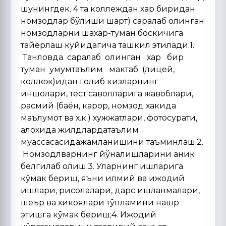
шунингдек. 4 та коллеждан хар биридан
номзодлар бўлиши шарт) саралаб олинган
номзодларни шахар-туман боскичига
тайёрлаш куйидагича ташкил этилади:1.
Танловда саралаб олинган хар бир
туман умумтаълим мактаб (лицей,
коллеж)идан голиб кизларнинг
иншолари, тест саволларига жавоблари,
расмий (баён, карор, номзод хакида
маълумот ва х.к.) хужжатлари, фотосурати,
алохида жилдлардатаълим
муассасасидажамланишини таъминлаш;2.
Номзодлварнинг йўналишларини аник
белгилаб олиш;3. Уларнинг ишларига
кўмак бериш, яъни илмий ва ижодий
ишлари, рисолалари, дарс ишланмалари,
шеър ва хикоялари тўпламини нашр
этишга кўмак бериш;4. Ижодий