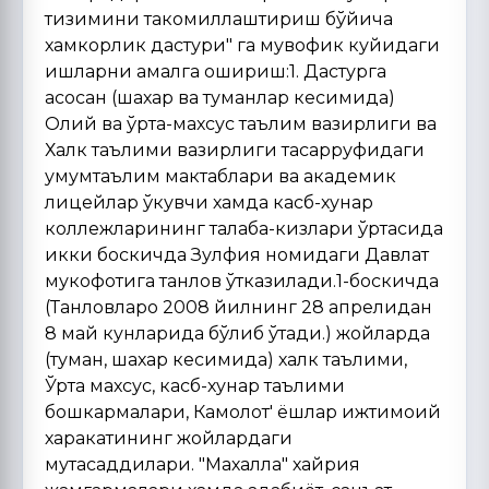
тизимини такомиллаштириш бўйича
хамкорлик дастури" га мувофик куйидаги
ишларни амалга ошириш:1. Дастурга
асосан (шахар ва туманлар кесимида)
Олий ва ўрта-махсус таълим вазирлиги ва
Халк таълими вазирлиги тасарруфидаги
умумтаълим мактаблари ва академик
лицейлар ўкувчи хамда касб-хунар
коллежларининг талаба-кизлари ўртасида
икки боскичда Зулфия номидаги Давлат
мукофотига танлов ўтказилади.1-боскичда
(Танловларо 2008 йилнинг 28 апрелидан
8 май кунларида бўлиб ўтади.) жойларда
(туман, шахар кесимида) халк таълими,
Ўрта махсус, касб-хунар таълими
бошкармалари, Камолот' ёшлар ижтимоий
харакатининг жойлардаги
мутасаддилари. "Махалла" хайрия