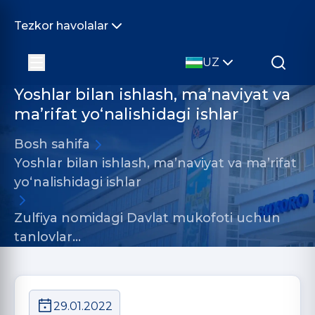
Tezkor havolalar
UZ
Yoshlar bilan ishlash, ma’naviyat va
ma’rifat yo‘nalishidagi ishlar
Bosh sahifa
Yoshlar bilan ishlash, ma’naviyat va ma’rifat
yo‘nalishidagi ishlar
Zulfiya nomidagi Davlat mukofoti uchun
tanlovlar…
29.01.2022