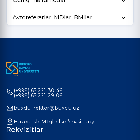
Ochiq ma'lumotlar
Avtoreferatlar, MDlar, BMIlar
(+998) 65 221-30-46
(+998) 65 221-29-06
buxdu_rektor@buxdu.uz
Buxoro sh. M.Iqbol ko‘chasi 11-uy
Rekvizitlar