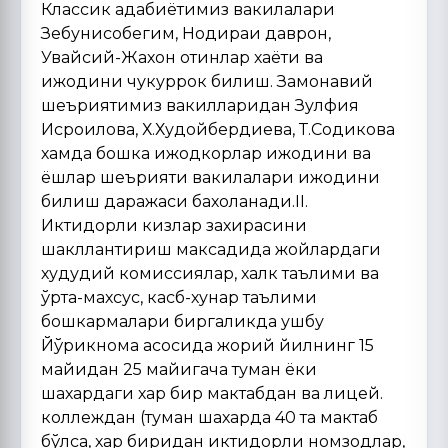
Классик адабиётимиз вакилалари
Зебунисобегим, Нодираи даврон,
Увайсий-Жахон отинлар хаёти ва
ижодини чукуррок билиш. Замонавий
шеъриятимиз вакилларидан Зулфия
Исроилова, Х.Худойбердиева, Т.Содикова
хамда бошка ижодкорлар ижодини ва
ёшлар шеърияти вакилалари ижодини
билиш даражаси бахоланади.II.
Иктидорли кизлар захирасини
шакллантириш максадида жойлардаги
худудий комиссиялар, халк таълими ва
ўрта-махсус, касб-хунар таълими
бошкармалари биргаликда ушбу
Йўрикнома асосида жорий йилнинг 15
майидан 25 майигача туман ёки
шахардаги хар бир мактабдан ва лицей.
коллеждан (туман шахарда 40 та мактаб
бўлса, хар биридан иктидорли номзодлар,