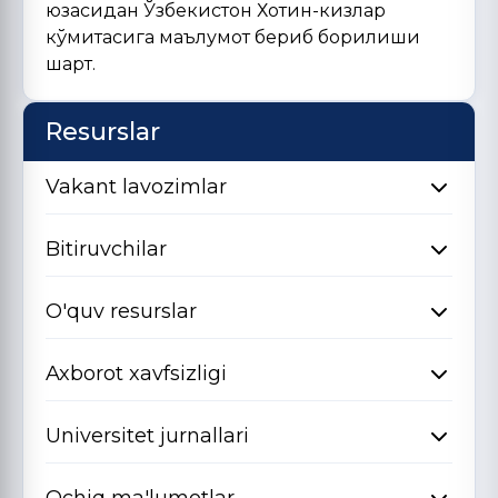
юзасидан Ўзбекистон Хотин-кизлар
кўмитасига маълумот бериб борилиши
шарт.
Resurslar
Vakant lavozimlar
Bitiruvchilar
O'quv resurslar
Axborot xavfsizligi
Universitet jurnallari