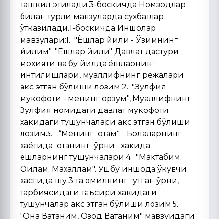
ташкил этилади.3-боскичда Номзодлар
билан турли мавзуларда сухбатлар
ўтказилади.1-боскичда Иншолар
мавзулари:1. "Ёшлар йили - Ўзимнинг
йилим". "Ёшлар йили" Давлат дастури
мохияти ва бу йилда ёшларнинг
интилишлари, муаллифнинг режалари
акс этган бўлиши лозим.2. "Зулфия
мукофоти - менинг орзум", Муаллифнинг
Зулфия номидаги давлат мукофоти
хакидаги тушунчалари акс этган бўлиши
лозим3. “Менинг отам". Болаларнинг
хаётида отанинг ўрни хакида
ёшларнинг тушунчалари.4. "Мактабим.
Оилам. Махаллам". Ушбу иншода ўкувчи
хасгида шу 3 та омилнинг тутган ўрни,
тарбиясидаги таъсири хакидаги
тушунчалар акс этган бўлиши лозим.5.
"Она Ватаним, Озод Ватаним" мавзуидаги