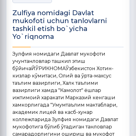
Zulfiya nomidagi Davlat
mukofoti uchun tanlovlarni
tashkil etish bo`yicha
Yo`riqnoma
Зулфия номидаги Давлат мукофоти
учунтанловлар ташкил этиш
бўйичаЙЎРИКНОМАЎзбекистон Хотин-
кизлар кўмитаси, Олий ва ўрта-махсус
таълим вазирлиги, Халк таълими
вазирлиги хамда "Камолот" ёшлар
ижтимоий харакати Марказий кенгаши
хамкорлигада "Умумтаълим мактаблари,
академик лицей ва касб-хунар
коллежларида Зулфия номидаги Давлат
мукофотига бўлиб ўтадиган танловлар
самарадорлигини ошириш ва мукофот