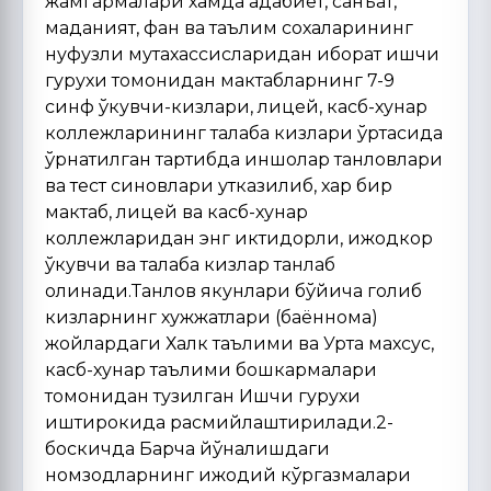
жамгармалари хамда адабиёт, санъат,
маданият, фан ва таълим сохаларининг
нуфузли мутахассисларидан иборат ишчи
гурухи томонидан мактабларнинг 7-9
синф ўкувчи-кизлари, лицей, касб-хунар
коллежларининг талаба кизлари ўртасида
ўрнатилган тартибда иншолар танловлари
ва тест синовлари утказилиб, хар бир
мактаб, лицей ва касб-хунар
коллежларидан энг иктидорли, ижодкор
ўкувчи ва талаба кизлар танлаб
олинади.Танлов якунлари бўйича голиб
кизларнинг хужжатлари (баённома)
жойлардаги Халк таълими ва Урта махсус,
касб-хунар таълими бошкармалари
томонидан тузилган Ишчи гурухи
иштирокида расмийлаштирилади.2-
боскичда Барча йўналишдаги
номзодларнинг ижодий кўргазмалари