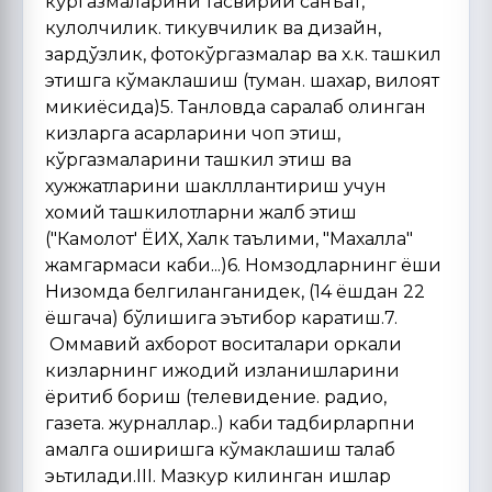
кўргазмаларини тасвирий санъат,
кулолчилик. тикувчилик ва дизайн,
зардўзлик, фотокўргазмалар ва х.к. ташкил
этишга кўмаклашиш (туман. шахар, вилоят
микиёсида)5. Танловда саралаб олинган
кизларга асарларини чоп этиш,
кўргазмаларини ташкил этиш ва
хужжатларини шаклллантириш учун
хомий ташкилотларни жалб этиш
("Камолот' ЁИХ, Халк таълими, "Махалла"
жамгармаси каби...)6. Номзодларнинг ёши
Низомда белгиланганидек, (14 ёшдан 22
ёшгача) бўлишига эътибор каратиш.7.
Оммавий ахборот воситалари оркали
кизларнинг ижодий изланишларини
ёритиб бориш (телевидение. радио,
газета. журналлар..) каби тадбирларпни
амалга оширишга кўмаклашиш талаб
эьтилади.III. Мазкур килинган ишлар