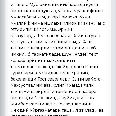
иншода Мустакиллик йилларида кўлга
киритилган ютуклар, уларга муаллифнинг
муносабати хамда юр I ривожи учун
муаллиф нима ишлар килмокчи экани акс
эттирилиши лозим.6. Эркин
мавзуларда.Тест саволлари Олий ва ўрта-
махсус таълим вазирлиги хамда Халк
таълими вазирлиги томонидан ишлаб
чикилиб, таркатилади. Шунингдек, тест
жавобларининг махфийлиги
таъминланган холда жойлардаги Ишчи
гурухлари томонидан текширнлиб,
бахоланади Тест саволлари Олий ва ўрта-
махсус таълим вазирлиг и хамда Халк
таълими вазирлиги томонидан назорат
килинади. 2-боскичда куйидагиларга
эътибор каратилади:Номзодларнинг
ижодий кўргазмалари ташкил этилади ва