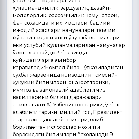
улар томонидан яратилган
хунармандчилик, зардўзлик, дазайн-
моделерлик. рассомчилик намуналари,
фан сохасидаги ихтиролари, бадиий
ижодий асарлари намуналари, таълим
йўналишидаги янги ўкув кўлланмалари
ёки услубий кўлланмаларидан намуналар
ўрин эгаллайди.3-боскичда
куйидагиларга эътибор
каратилади:Номзод билан ўтказиладиган
сухбат жараёнида номзоднинг сиёсий-
хукукий билимлари, она юрт тарихи,
мумтоз ва замонавий адабиётимиз
вакилларини билиш даражалари
аникланади.А) Ўзбекистон тарихи, ўзбек
адабиёти тарихи, миллий гоя, Президент
асарлари, Давлат белгилари, олиб
борилаётган ислохотлар мохияти
борасидаги билимлари бахоланади.В)