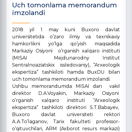
Uch tomonlama memorandum
imzolandi
2018 yil 1 may kuni Buxoro davlat
universitetida o’zaro ilmiy va texnikaviy
hamkorlikni yo’lga qo’yish maqsadida
Markaziy Osiyoni o’rganish xalqaro instituti
(MISAI Mejdunarodny Institut
Sentralnoaziatskix issledovaniy), “Arxeologik
ekspertiza” tashkiloti hamda BuxDU bilan
uch tomonlama memorandum imzolandi.
Ushbu memorandumda MISAI dan
vakil
direktor D.A.Voyakin, Markaziy Osiyoni
o’rganish xalqaro instituti “Arxeologik
ekspertiza” tashkiloti direktori S.T.Babayev,
Buxoro davlat universiteti rektori
A.A.To’laganov, Tarix fakulteti professor-
o’qituvchilari, ARM (Axborot resurs markazi)