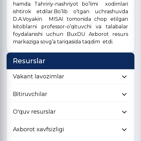
hamda Tahririy-nashriyot bo’limi xodimlari
ishtirok etdilar.Bo’lib o’tgan uchrashuvda
D.A.Voyakin MISAI tomonida chop etilgan
kitoblarni professor-o’qituvchi va talabalar
foydalanishi uchun BuxDU Axborot resurs
markaziga sovg’a tariqasida taqdim etdi.
Resurslar
Vakant lavozimlar
Bitiruvchilar
O'quv resurslar
Axborot xavfsizligi